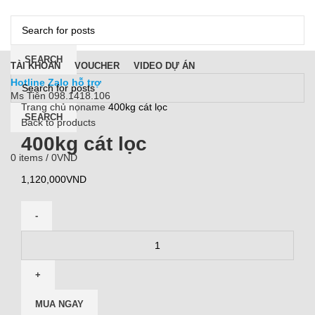
DANH MỤC
SEARCH
TÀI KHOẢN
VOUCHER
VIDEO DỰ ÁN
Hotline Zalo hỗ trợ
Ms Tiên 098.1418.106
Trang chủ
noname
400kg cát lọc
0
items
/
0
VND
SEARCH
Back to products
Menu
400kg cát lọc
0
items
/
0
VND
1,120,000
VND
MUA NGAY