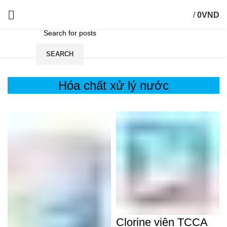
/
0
VND
SEARCH
Hóa chất xử lý nước
Clorine viên TCCA