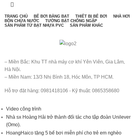
TRANG CHỦ
BỂ BƠI BẰNG BẠT
THIẾT BỊ BỂ BƠI
NHÀ HƠI
BỒN CHỨA NƯỚC
TƯỜNG BẠT CHỐNG NGẬP
SẢN PHẨM TỪ BẠT NHỰA PVC
SẢN PHẨM KHÁC
– Miền Bắc: Khu TT nhà máy cơ khí Yên Viên, Gia Lâm,
Hà Nội.
– Miền Nam: 13/3 Nhị Bình 18, Hóc Môn, TP HCM.
Hỗ trợ đặt hàng: 0981418106 - Kỹ thuật: 0865358680
Video công trình
Nhà sx Hoàng Hải trở thành đối tác cho tập đoàn Unilever
(Omo).
HoangHaico tặng 5 bể bơi miễn phí cho trẻ em nghèo