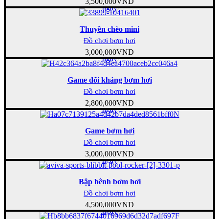
3,500,000
VND
ngay
Thuyền chèo mini
Đồ chơi bơm hơi
Mua
3,000,000
VND
ngay
Game đối kháng bơm hơi
Đồ chơi bơm hơi
Mua
2,800,000
VND
ngay
Game bơm hơi
Đồ chơi bơm hơi
Mua
3,000,000
VND
ngay
Bập bênh bơm hơi
Đồ chơi bơm hơi
Mua
4,500,000
VND
ngay