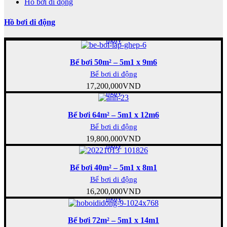
Hồ bơi di động
Hồ bơi di động
Mua
ngay
Bể bơi 50m² – 5m1 x 9m6
Bể bơi di động
Mua
17,200,000
VND
ngay
Bể bơi 64m² – 5m1 x 12m6
Bể bơi di động
Mua
19,800,000
VND
ngay
Bể bơi 40m² – 5m1 x 8m1
Bể bơi di động
Mua
16,200,000
VND
ngay
Bể bơi 72m² – 5m1 x 14m1