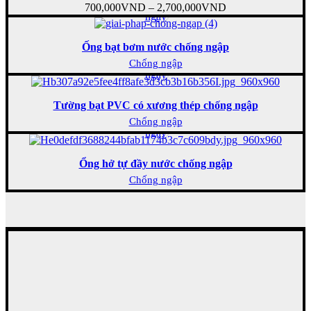
Mua
700,000
VND
–
2,700,000
VND
ngay
Ống bạt bơm nước chống ngập
Mua
Chống ngập
ngay
Tường bạt PVC có xương thép chống ngập
Mua
Chống ngập
ngay
Ổng hở tự đầy nước chống ngập
Chống ngập