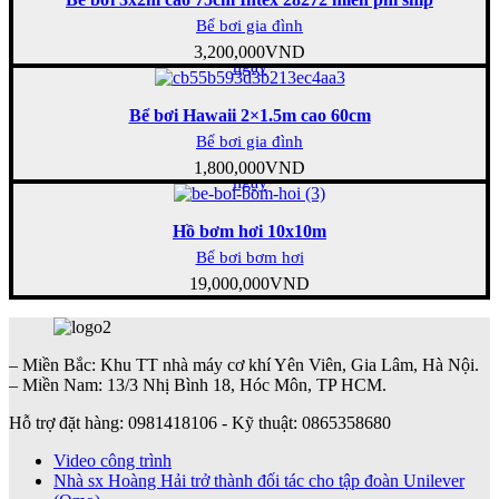
Bể bơi gia đình
Mua
3,200,000
VND
ngay
Bể bơi Hawaii 2×1.5m cao 60cm
Bể bơi gia đình
Mua
1,800,000
VND
ngay
Hồ bơm hơi 10x10m
Bể bơi bơm hơi
19,000,000
VND
– Miền Bắc: Khu TT nhà máy cơ khí Yên Viên, Gia Lâm, Hà Nội.
– Miền Nam: 13/3 Nhị Bình 18, Hóc Môn, TP HCM.
Hỗ trợ đặt hàng: 0981418106 - Kỹ thuật: 0865358680
Video công trình
Nhà sx Hoàng Hải trở thành đối tác cho tập đoàn Unilever