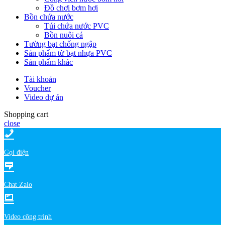
Đồ chơi bơm hơi
Bồn chứa nước
Túi chứa nước PVC
Bồn nuôi cá
Tường bạt chống ngập
Sản phẩm từ bạt nhựa PVC
Sản phẩm khác
Tài khoản
Voucher
Video dự án
Shopping cart
close
Gọi điện
Chat Zalo
Video công trình