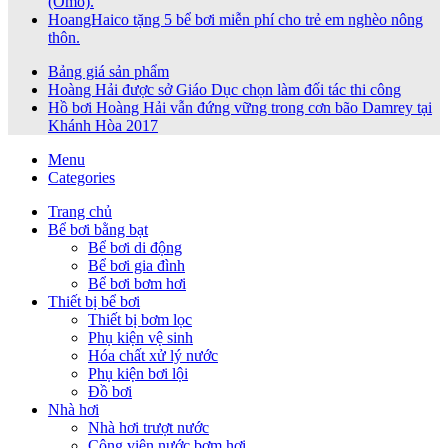
(Omo).
HoangHaico tặng 5 bể bơi miễn phí cho trẻ em nghèo nông
thôn.
Bảng giá sản phẩm
Hoàng Hải được sở Giáo Dục chọn làm đối tác thi công
Hồ bơi Hoàng Hải vẫn đứng vững trong cơn bão Damrey tại
Khánh Hòa 2017
Menu
Categories
Trang chủ
Bể bơi bằng bạt
Bể bơi di động
Bể bơi gia đình
Bể bơi bơm hơi
Thiết bị bể bơi
Thiết bị bơm lọc
Phụ kiện vệ sinh
Hóa chất xử lý nước
Phụ kiện bơi lội
Đồ bơi
Nhà hơi
Nhà hơi trượt nước
Công viên nước bơm hơi