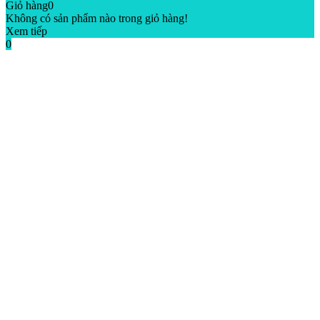
Giỏ hàng
0
Không có sản phẩm nào trong giỏ hàng!
Xem tiếp
0