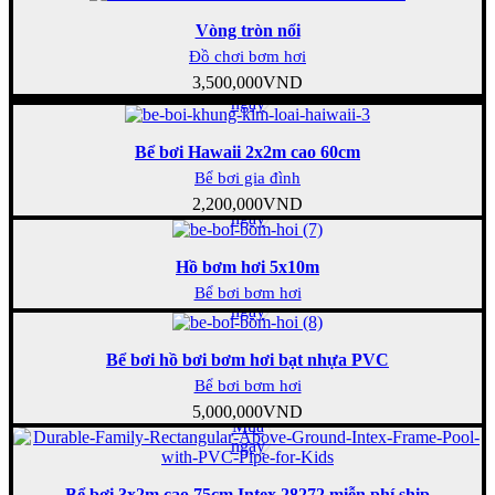
Vòng tròn nổi
Đồ chơi bơm hơi
3,500,000
VND
Mua
ngay
Bể bơi Hawaii 2x2m cao 60cm
Bể bơi gia đình
Mua
2,200,000
VND
ngay
Hồ bơm hơi 5x10m
Mua
Bể bơi bơm hơi
ngay
Bể bơi hồ bơi bơm hơi bạt nhựa PVC
Bể bơi bơm hơi
5,000,000
VND
Mua
ngay
Bể bơi 3x2m cao 75cm Intex 28272 miễn phí ship