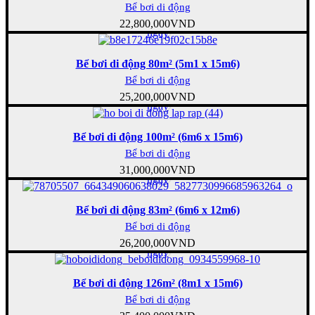
Bể bơi di động
Mua
22,800,000
VND
ngay
Bể bơi di động 80m² (5m1 x 15m6)
Bể bơi di động
Mua
25,200,000
VND
ngay
Bể bơi di động 100m² (6m6 x 15m6)
Bể bơi di động
Mua
31,000,000
VND
ngay
Bể bơi di động 83m² (6m6 x 12m6)
Bể bơi di động
Mua
26,200,000
VND
ngay
Bể bơi di động 126m² (8m1 x 15m6)
Bể bơi di động
Mua