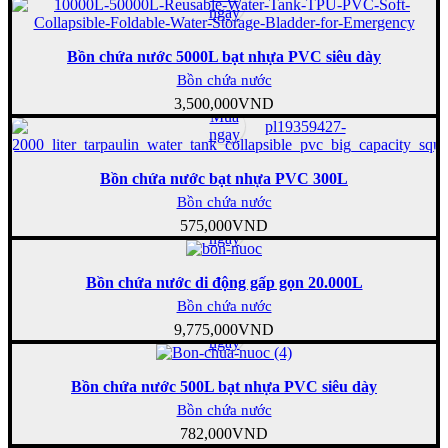
ngay
Bồn chứa nước 5000L bạt nhựa PVC siêu dày
Bồn chứa nước
3,500,000
VND
Mua
ngay
Bồn chứa nước bạt nhựa PVC 300L
Bồn chứa nước
Mua
575,000
VND
ngay
Bồn chứa nước di động gấp gọn 20.000L
Bồn chứa nước
Mua
9,775,000
VND
ngay
Bồn chứa nước 500L bạt nhựa PVC siêu dày
Bồn chứa nước
Mua
782,000
VND
ngay