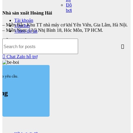
Đồ
bơi
Nhà sản xuất Hoàng Hải
Tài khoản
– Miền Bắc: Khu TT nhà máy cơ khí Yên Viên, Gia Lâm, Hà Nội.
Voucher
– Miền Nam: 13/3 Nhị Bình 18, Hóc Môn, TP HCM.
Video dự án
Hỗ trợ đặt hàng: 0981418106
Hỗ trợ kỹ thuật: 0865358680
Chat Zalo hỗ trợ
heo yêu cầu.
ộng