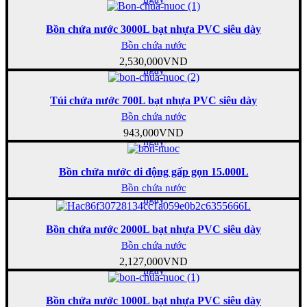
Bồn chứa nước 3000L bạt nhựa PVC siêu dày
Bồn chứa nước
Mua
2,530,000
VND
ngay
Túi chứa nước 700L bạt nhựa PVC siêu dày
Bồn chứa nước
Mua
943,000
VND
ngay
Bồn chứa nước di động gấp gọn 15.000L
Mua
Bồn chứa nước
ngay
Bồn chứa nước 2000L bạt nhựa PVC siêu dày
Bồn chứa nước
Mua
2,127,000
VND
ngay
Bồn chứa nước 1000L bạt nhựa PVC siêu dày