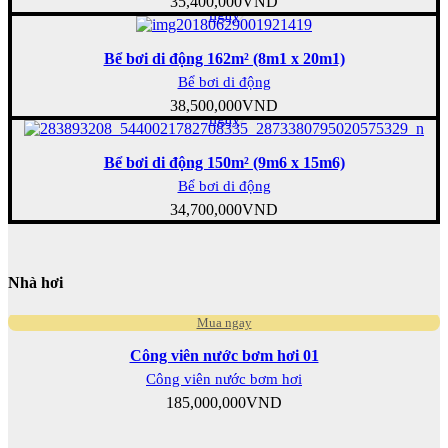
35,400,000
VND
ngay
Bể bơi di động 162m² (8m1 x 20m1)
Bể bơi di động
Mua
38,500,000
VND
ngay
Bể bơi di động 150m² (9m6 x 15m6)
Bể bơi di động
34,700,000
VND
Nhà hơi
Mua ngay
Công viên nước bơm hơi 01
Công viên nước bơm hơi
185,000,000
VND