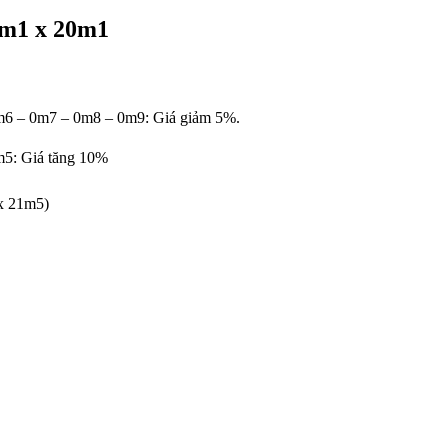
 5m1 x 20m1
m6 – 0m7 – 0m8 – 0m9: Giá giảm 5%.
m5: Giá tăng 10%
x 21m5)