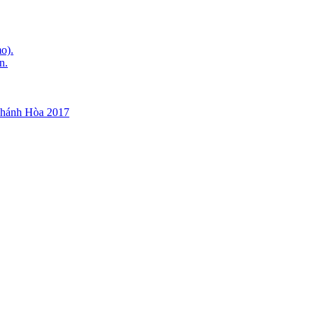
o).
n.
Khánh Hòa 2017