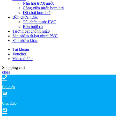
Nhà hơi trượt nước
Công viên nước bơm hơi
Đồ chơi bơm hơi
Bồn chứa nước
Túi chứa nước PVC
Bồn nuôi cá
Tường bạt chống ngập
Sản phẩm từ bạt nhựa PVC
Sản phẩm khác
Tài khoản
Voucher
Video dự án
Shopping cart
close
Gọi điện
Chat Zalo