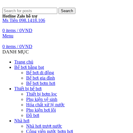
Search
Hotline Zalo hỗ trợ
Ms Tiên 098.1418.106
0
items
/
0
VND
Menu
0
items
/
0
VND
DANH MỤC
Trang chủ
Bể bơi bằng bạt
Bể bơi di động
Bể bơi gia đình
Bể bơi bơm hơi
Thiết bị bể bơi
Thiết bị bơm lọc
Phụ kiện vệ sinh
Hóa chất xử lý nước
Phụ kiện bơi lội
Đồ bơi
Nhà hơi
Nhà hơi trượt nước
Công viên nước bơm hơi