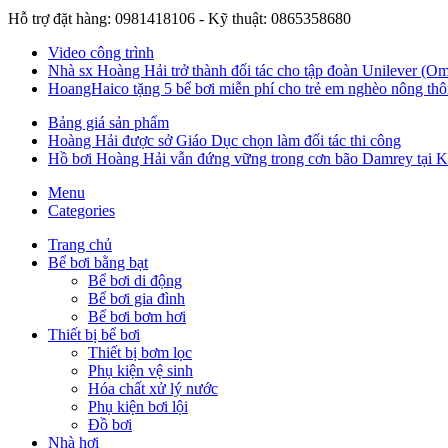
Hỗ trợ đặt hàng: 0981418106 - Kỹ thuật: 0865358680
Video công trình
Nhà sx Hoàng Hải trở thành đối tác cho tập đoàn Unilever (Om
HoangHaico tặng 5 bể bơi miễn phí cho trẻ em nghèo nông thô
Bảng giá sản phẩm
Hoàng Hải được sở Giáo Dục chọn làm đối tác thi công
Hồ bơi Hoàng Hải vẫn đứng vững trong cơn bão Damrey tại 
Menu
Categories
Trang chủ
Bể bơi bằng bạt
Bể bơi di động
Bể bơi gia đình
Bể bơi bơm hơi
Thiết bị bể bơi
Thiết bị bơm lọc
Phụ kiện vệ sinh
Hóa chất xử lý nước
Phụ kiện bơi lội
Đồ bơi
Nhà hơi