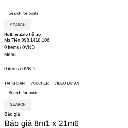
SEARCH
Hotline Zalo hỗ trợ
Ms Tiên 098.1418.106
0
items
/
0
VND
Menu
0
items
/
0
VND
DANH MỤC
TÀI KHOẢN
VOUCHER
VIDEO DỰ ÁN
SEARCH
Báo giá
Báo giá 8m1 x 21m6