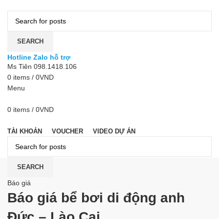
SEARCH
Hotline Zalo hỗ trợ
Ms Tiên 098.1418.106
0
items
/
0
VND
Menu
0
items
/
0
VND
DANH MỤC
TÀI KHOẢN
VOUCHER
VIDEO DỰ ÁN
SEARCH
Báo giá
Báo giá bể bơi di động anh
Đức – Lào Cai