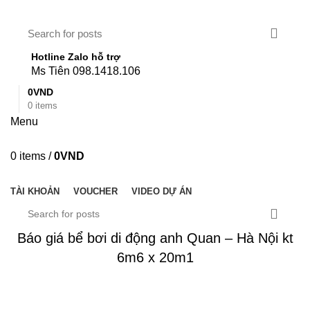
Hotline Zalo hỗ trợ
Ms Tiên 098.1418.106
0
VND
0
items
Menu
0
items
/
0
VND
DANH MỤC
TÀI KHOẢN
VOUCHER
VIDEO DỰ ÁN
Báo giá bể bơi di động anh Quan – Hà Nội kt
6m6 x 20m1