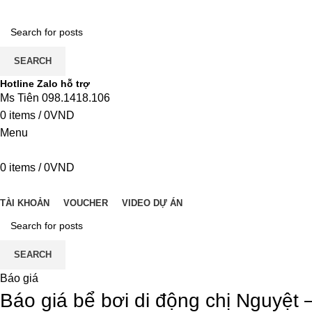
SEARCH
Hotline Zalo hỗ trợ
Ms Tiên 098.1418.106
0
items
/
0
VND
Menu
0
items
/
0
VND
DANH MỤC
TÀI KHOẢN
VOUCHER
VIDEO DỰ ÁN
SEARCH
Báo giá
Báo giá bể bơi di động chị Nguyệt