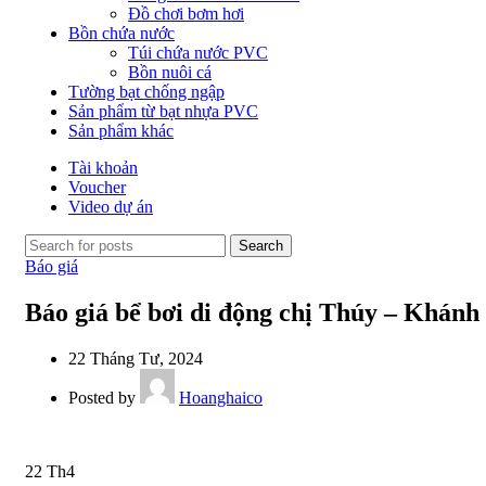
Đồ chơi bơm hơi
Bồn chứa nước
Túi chứa nước PVC
Bồn nuôi cá
Tường bạt chống ngập
Sản phẩm từ bạt nhựa PVC
Sản phẩm khác
Tài khoản
Voucher
Video dự án
Search
Báo giá
Báo giá bể bơi di động chị Thúy – Khánh
22 Tháng Tư, 2024
Posted by
Hoanghaico
22
Th4