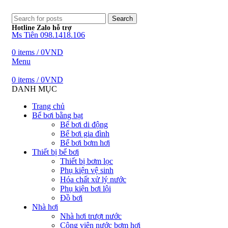
Search
Hotline Zalo hỗ trợ
Ms Tiên 098.1418.106
0
items
/
0
VND
Menu
0
items
/
0
VND
DANH MỤC
Trang chủ
Bể bơi bằng bạt
Bể bơi di động
Bể bơi gia đình
Bể bơi bơm hơi
Thiết bị bể bơi
Thiết bị bơm lọc
Phụ kiện vệ sinh
Hóa chất xử lý nước
Phụ kiện bơi lội
Đồ bơi
Nhà hơi
Nhà hơi trượt nước
Công viên nước bơm hơi