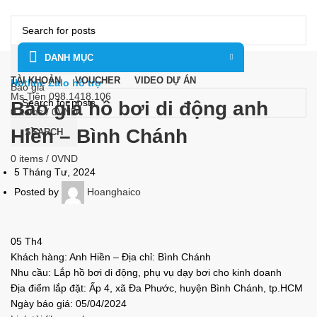
DANH MỤC
SEARCH
TÀI KHOẢN
VOUCHER
VIDEO DỰ ÁN
Hotline Zalo hỗ trợ
Báo giá
Ms Tiên 098.1418.106
Báo giá hồ bơi di động anh
0
items
/
0
VND
Menu
Hiền – Bình Chánh
SEARCH
0
items
/
0
VND
5 Tháng Tư, 2024
Posted by
Hoanghaico
05
Th4
Khách hàng: Anh Hiền – Địa chỉ: Bình Chánh
Nhu cầu: Lắp hồ bơi di động, phụ vụ dạy bơi cho kinh doanh
Địa điểm lắp đặt: Ấp 4, xã Đa Phước, huyện Bình Chánh, tp.HCM
Ngày báo giá: 05/04/2024