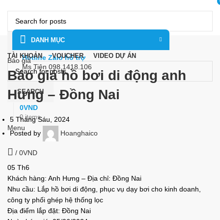
DANH MỤC
SEARCH
TÀI KHOẢN
VOUCHER
VIDEO DỰ ÁN
Hotline Zalo hỗ trợ
Báo giá
Ms Tiên 098.1418.106
Báo giá hồ bơi di động anh
Hưng – Đồng Nai
SEARCH
0
VND
0
items
5 Tháng Sáu, 2024
Menu
Posted by
Hoanghaico
/
0
VND
05
Th6
Khách hàng: Anh Hưng – Địa chỉ: Đồng Nai
Nhu cầu: Lắp hồ bơi di động, phục vụ dạy bơi cho kinh doanh,
công ty phối ghép hệ thống lọc
Địa điểm lắp đặt: Đồng Nai