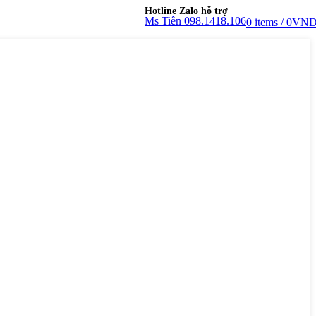
Hotline Zalo hỗ trợ
Ms Tiên 098.1418.106
0
items
/
0
VN