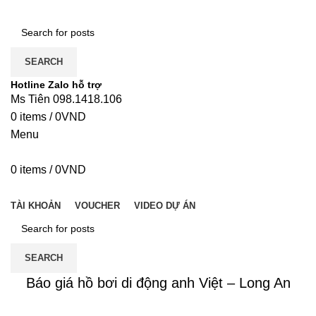
SEARCH
Hotline Zalo hỗ trợ
Ms Tiên 098.1418.106
0
items
/
0
VND
Menu
0
items
/
0
VND
DANH MỤC
TÀI KHOẢN
VOUCHER
VIDEO DỰ ÁN
SEARCH
Báo giá hồ bơi di động anh Việt – Long An