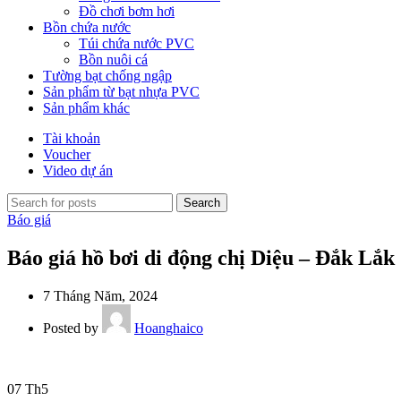
Đồ chơi bơm hơi
Bồn chứa nước
Túi chứa nước PVC
Bồn nuôi cá
Tường bạt chống ngập
Sản phẩm từ bạt nhựa PVC
Sản phẩm khác
Tài khoản
Voucher
Video dự án
Search
Báo giá
Báo giá hồ bơi di động chị Diệu – Đắk Lắk
7 Tháng Năm, 2024
Posted by
Hoanghaico
07
Th5