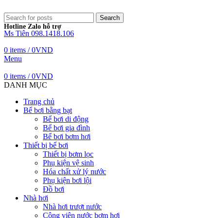
Search
Hotline Zalo hỗ trợ
Ms Tiên 098.1418.106
0
items
/
0
VND
Menu
0
items
/
0
VND
DANH MỤC
Trang chủ
Bể bơi bằng bạt
Bể bơi di động
Bể bơi gia đình
Bể bơi bơm hơi
Thiết bị bể bơi
Thiết bị bơm lọc
Phụ kiện vệ sinh
Hóa chất xử lý nước
Phụ kiện bơi lội
Đồ bơi
Nhà hơi
Nhà hơi trượt nước
Công viên nước bơm hơi