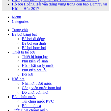
Hồ bơi Hoàng Hải vẫn đứng vững trong cơn bão Damrey tại
Khánh Hòa 2017
Menu
Categories
Trang chủ
Bể bơi bằng bạt
Bể bơi di động
Bể bơi gia đình
Bể bơi bơm hơi
Thiết bị bể bơi
Thiết bị bơm lọc
Phụ kiện vệ sinh
Hóa chất xử lý nước
Phụ kiện bơi lội
Đồ bơi
Nhà hơi
Nhà hơi trượt nước
Công viên nước bơm hơi
Đồ chơi bơm hơi
Bồn chứa nước
Túi chứa nước PVC
Bồn nuôi cá
Tường bạt chống ngập