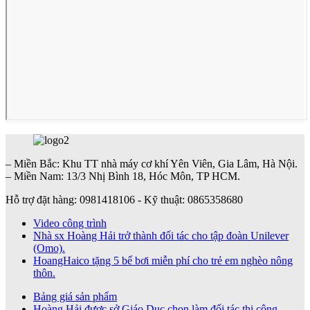
– Miền Bắc: Khu TT nhà máy cơ khí Yên Viên, Gia Lâm, Hà Nội.
– Miền Nam: 13/3 Nhị Bình 18, Hóc Môn, TP HCM.
Hỗ trợ đặt hàng: 0981418106 - Kỹ thuật: 0865358680
Video công trình
Nhà sx Hoàng Hải trở thành đối tác cho tập đoàn Unilever
(Omo).
HoangHaico tặng 5 bể bơi miễn phí cho trẻ em nghèo nông
thôn.
Bảng giá sản phẩm
Hoàng Hải được sở Giáo Dục chọn làm đối tác thi công