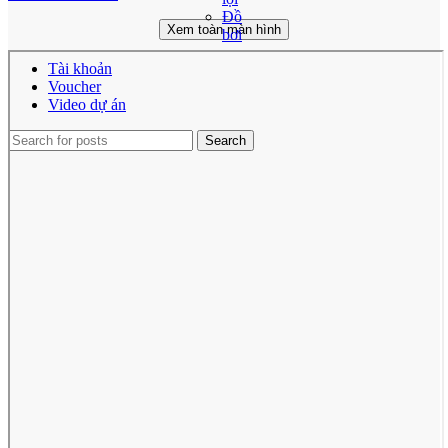
Đồ
Xem toàn màn hình
bơi
Tài khoản
Voucher
Video dự án
Search