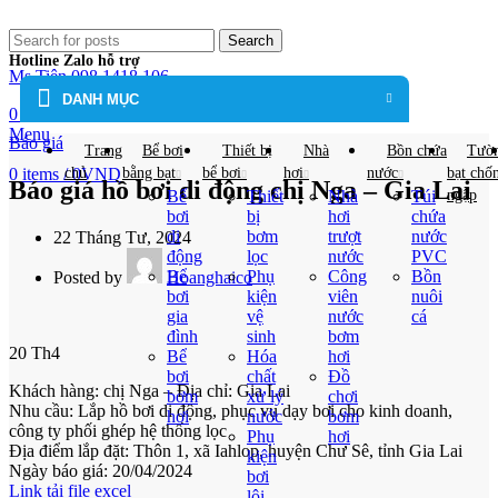
Search
Hotline Zalo hỗ trợ
Ms Tiên 098.1418.106
DANH MỤC
0
items
/
0
VND
Menu
Báo giá
Trang
Bể bơi
Thiết bị
Nhà
Bồn chứa
Tườ
0
items
/
chủ
0
VND
bằng bạt
bể bơi
hơi
nước
bạt chố
Báo giá hồ bơi di động chị Nga – Gia Lai
Bể
Thiết
Nhà
Túi
ngập
bơi
bị
hơi
chứa
di
bơm
trượt
nước
22 Tháng Tư, 2024
động
lọc
nước
PVC
Bể
Phụ
Công
Bồn
Posted by
Hoanghaico
bơi
kiện
viên
nuôi
gia
vệ
nước
cá
đình
sinh
bơm
20
Th4
Bể
Hóa
hơi
bơi
chất
Đồ
Khách hàng: chị Nga – Địa chỉ: Gia Lai
bơm
xử lý
chơi
Nhu cầu: Lắp hồ bơi di động, phục vụ dạy bơi cho kinh doanh,
hơi
nước
bơm
công ty phối ghép hệ thống lọc
Phụ
hơi
Địa điểm lắp đặt: Thôn 1, xã Iahlop, huyện Chư Sê, tỉnh Gia Lai
kiện
Ngày báo giá: 20/04/2024
bơi
Link tải file excel
lội