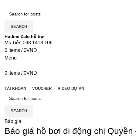
SEARCH
Hotline Zalo hỗ trợ
Ms Tiên 098.1418.106
0
items
/
0
VND
Menu
0
items
/
0
VND
DANH MỤC
TÀI KHOẢN
VOUCHER
VIDEO DỰ ÁN
SEARCH
Báo giá
Báo giá hồ bơi di động chị Quyền