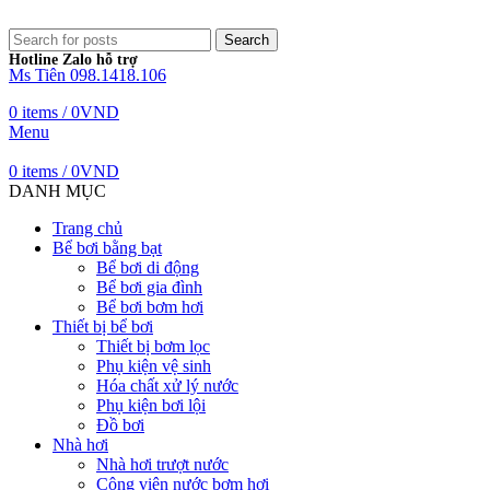
Search
Hotline Zalo hỗ trợ
Ms Tiên 098.1418.106
0
items
/
0
VND
Menu
0
items
/
0
VND
DANH MỤC
Trang chủ
Bể bơi bằng bạt
Bể bơi di động
Bể bơi gia đình
Bể bơi bơm hơi
Thiết bị bể bơi
Thiết bị bơm lọc
Phụ kiện vệ sinh
Hóa chất xử lý nước
Phụ kiện bơi lội
Đồ bơi
Nhà hơi
Nhà hơi trượt nước
Công viên nước bơm hơi