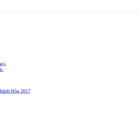
o).
n.
Khánh Hòa 2017