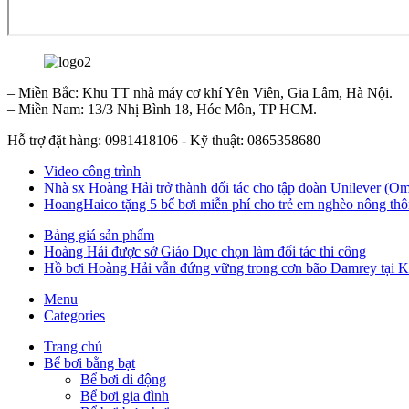
– Miền Bắc: Khu TT nhà máy cơ khí Yên Viên, Gia Lâm, Hà Nội.
– Miền Nam: 13/3 Nhị Bình 18, Hóc Môn, TP HCM.
Hỗ trợ đặt hàng: 0981418106 - Kỹ thuật: 0865358680
Video công trình
Nhà sx Hoàng Hải trở thành đối tác cho tập đoàn Unilever (Om
HoangHaico tặng 5 bể bơi miễn phí cho trẻ em nghèo nông thô
Bảng giá sản phẩm
Hoàng Hải được sở Giáo Dục chọn làm đối tác thi công
Hồ bơi Hoàng Hải vẫn đứng vững trong cơn bão Damrey tại 
Menu
Categories
Trang chủ
Bể bơi bằng bạt
Bể bơi di động
Bể bơi gia đình