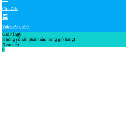
Chat Zalo
Video công trình
Giỏ hàng
0
Không có sản phẩm nào trong giỏ hàng!
Xem tiếp
0