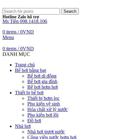
Search
Hotline Zalo hỗ trợ
Ms Tiên 098.1418.106
0
items
/
0
VND
Menu
0
items
/
0
VND
DANH MỤC
Trang chủ
Bể bơi bằng bạt
Bể bơi di động
Bể bơi gia đình
Bể bơi bơm hơi
Thiết bị bể bơi
Thiết bị bơm lọc
Phụ kiện vệ sinh
Hóa chất xử lý nước
Phụ kiện bơi lội
Đồ bơi
Nhà hơi
Nhà hơi trượt nước
Công viên nước bơm hơi