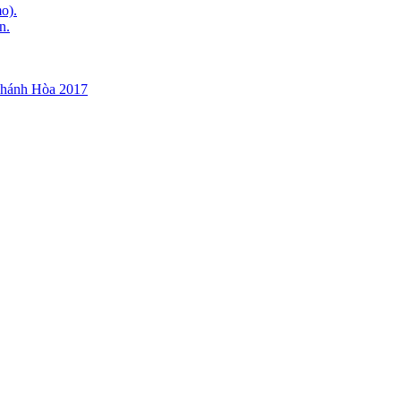
o).
n.
Khánh Hòa 2017