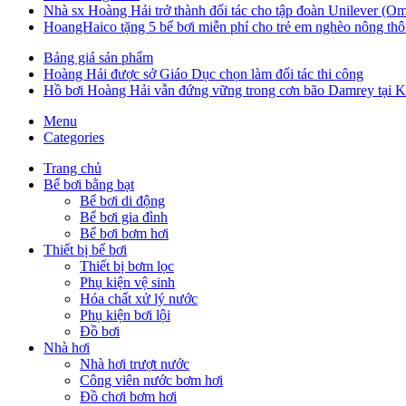
Nhà sx Hoàng Hải trở thành đối tác cho tập đoàn Unilever (Om
HoangHaico tặng 5 bể bơi miễn phí cho trẻ em nghèo nông thô
Bảng giá sản phẩm
Hoàng Hải được sở Giáo Dục chọn làm đối tác thi công
Hồ bơi Hoàng Hải vẫn đứng vững trong cơn bão Damrey tại 
Menu
Categories
Trang chủ
Bể bơi bằng bạt
Bể bơi di động
Bể bơi gia đình
Bể bơi bơm hơi
Thiết bị bể bơi
Thiết bị bơm lọc
Phụ kiện vệ sinh
Hóa chất xử lý nước
Phụ kiện bơi lội
Đồ bơi
Nhà hơi
Nhà hơi trượt nước
Công viên nước bơm hơi
Đồ chơi bơm hơi