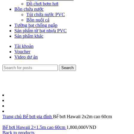
Đồ chơi bơm hơi
Bồn chứa nước
Túi chứa nước PVC
Bồn nuôi cá
Tường bạt chống ngập
Sản phẩm từ bạt nhựa PVC
Sản phẩm khác
Tài khoản
Voucher
Video dự án
Search
Trang chủ
Bể bơi gia đình
Bể bơi Hawaii 2x2m cao 60cm
Bể bơi Hawaii 2×1.5m cao 60cm
1,800,000
VND
Back to products