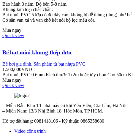
Bảo hành 3 năm. Độ bền 5-8 năm.
Khung kim loại chắc chắn.
Bạt nhựa PVC 5 lớp có độ dày cao, không bị dễ thủng (lủng) như bể 
Có sẵn van xả và van chờ kết nối bộ lọc (nếu có).
Mua ngay
Quick view
Bể bạt mini khung thép đơn
Bể bơi gia đình
,
Sản phẩm từ bạt nhựa PVC
1,500,000
VND
Bạt nhựa PVC 0.6mm Kích thước 1x2m hoặc tùy chọn Cao 50cm Khu
Mua ngay
Quick view
– Miền Bắc: Khu TT nhà máy cơ khí Yên Viên, Gia Lâm, Hà Nội.
– Miền Nam: 13/3 Nhị Bình 18, Hóc Môn, TP HCM.
Hỗ trợ đặt hàng: 0981418106 - Kỹ thuật: 0865358680
Video công trình