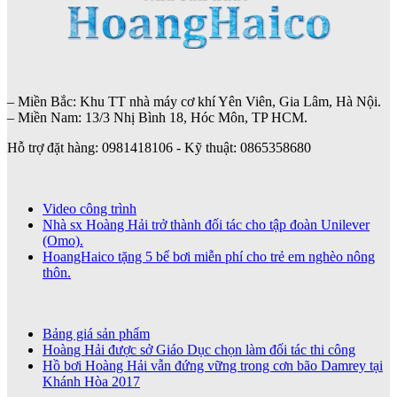
– Miền Bắc: Khu TT nhà máy cơ khí Yên Viên, Gia Lâm, Hà Nội.
– Miền Nam: 13/3 Nhị Bình 18, Hóc Môn, TP HCM.
Hỗ trợ đặt hàng: 0981418106 - Kỹ thuật: 0865358680
Video công trình
Nhà sx Hoàng Hải trở thành đối tác cho tập đoàn Unilever
(Omo).
HoangHaico tặng 5 bể bơi miễn phí cho trẻ em nghèo nông
thôn.
Bảng giá sản phẩm
Hoàng Hải được sở Giáo Dục chọn làm đối tác thi công
Hồ bơi Hoàng Hải vẫn đứng vững trong cơn bão Damrey tại
Khánh Hòa 2017