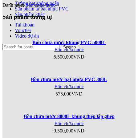
Tường bạt chống ngập
Danh mục:
Bồn chứa nước
Sản phẩm từ bạt nhựa PVC
Sản phẩm khác
Sản phẩm tương tự
Tài khoản
Voucher
Video dự án
Bồn chứa nước khung PVC 5000L
Search
Bồn chứa nước
5,500,000
VND
Bồn chứa nước bạt nhựa PVC 300L
Bồn chứa nước
575,000
VND
Bồn chứa nước 8000L khung thép lắp ghép
Bồn chứa nước
9,500,000
VND