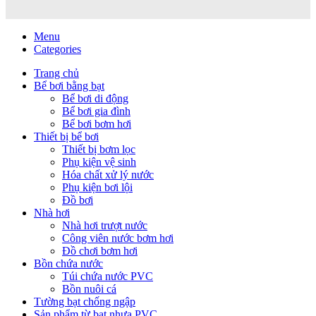
Menu
Categories
Trang chủ
Bể bơi bằng bạt
Bể bơi di động
Bể bơi gia đình
Bể bơi bơm hơi
Thiết bị bể bơi
Thiết bị bơm lọc
Phụ kiện vệ sinh
Hóa chất xử lý nước
Phụ kiện bơi lội
Đồ bơi
Nhà hơi
Nhà hơi trượt nước
Công viên nước bơm hơi
Đồ chơi bơm hơi
Bồn chứa nước
Túi chứa nước PVC
Bồn nuôi cá
Tường bạt chống ngập
Sản phẩm từ bạt nhựa PVC