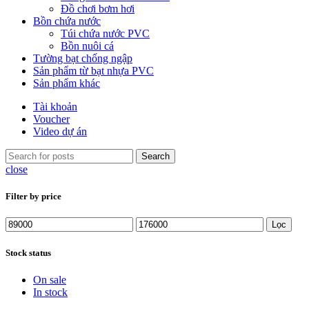
Đồ chơi bơm hơi
Bồn chứa nước
Túi chứa nước PVC
Bồn nuôi cá
Tường bạt chống ngập
Sản phẩm từ bạt nhựa PVC
Sản phẩm khác
Tài khoản
Voucher
Video dự án
Search
close
Filter by price
Giá
Giá
Lọc
thấp
cao
nhất
nhất
Stock status
On sale
In stock