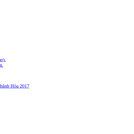
o).
n.
Khánh Hòa 2017