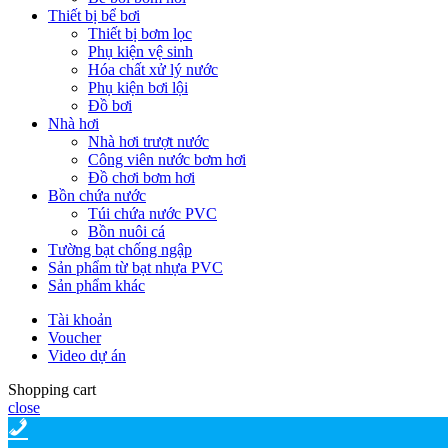
Thiết bị bể bơi
Thiết bị bơm lọc
Phụ kiện vệ sinh
Hóa chất xử lý nước
Phụ kiện bơi lội
Đồ bơi
Nhà hơi
Nhà hơi trượt nước
Công viên nước bơm hơi
Đồ chơi bơm hơi
Bồn chứa nước
Túi chứa nước PVC
Bồn nuôi cá
Tường bạt chống ngập
Sản phẩm từ bạt nhựa PVC
Sản phẩm khác
Tài khoản
Voucher
Video dự án
Shopping cart
close