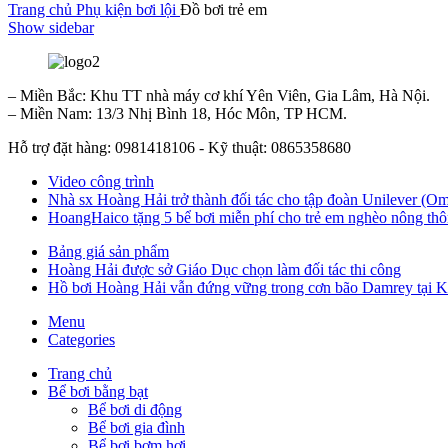
Trang chủ
Phụ kiện bơi lội
Đồ bơi trẻ em
Show sidebar
– Miền Bắc: Khu TT nhà máy cơ khí Yên Viên, Gia Lâm, Hà Nội.
– Miền Nam: 13/3 Nhị Bình 18, Hóc Môn, TP HCM.
Hỗ trợ đặt hàng: 0981418106 - Kỹ thuật: 0865358680
Video công trình
Nhà sx Hoàng Hải trở thành đối tác cho tập đoàn Unilever (Om
HoangHaico tặng 5 bể bơi miễn phí cho trẻ em nghèo nông thô
Bảng giá sản phẩm
Hoàng Hải được sở Giáo Dục chọn làm đối tác thi công
Hồ bơi Hoàng Hải vẫn đứng vững trong cơn bão Damrey tại 
Menu
Categories
Trang chủ
Bể bơi bằng bạt
Bể bơi di động
Bể bơi gia đình
Bể bơi bơm hơi