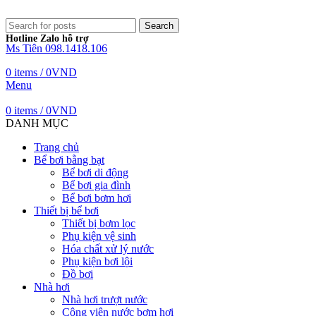
Search
Hotline Zalo hỗ trợ
Ms Tiên 098.1418.106
0
items
/
0
VND
Menu
0
items
/
0
VND
DANH MỤC
Trang chủ
Bể bơi bằng bạt
Bể bơi di động
Bể bơi gia đình
Bể bơi bơm hơi
Thiết bị bể bơi
Thiết bị bơm lọc
Phụ kiện vệ sinh
Hóa chất xử lý nước
Phụ kiện bơi lội
Đồ bơi
Nhà hơi
Nhà hơi trượt nước
Công viên nước bơm hơi