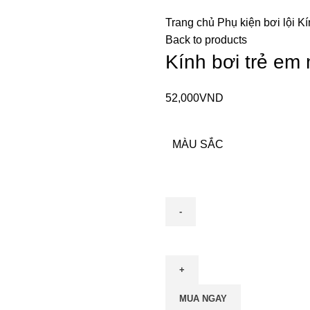
Trang chủ
Phụ kiện bơi lội
Kí
Back to products
Kính bơi trẻ em
52,000
VND
MÀU SẮC
Kính
bơi
trẻ
em
MUA NGAY
ms22