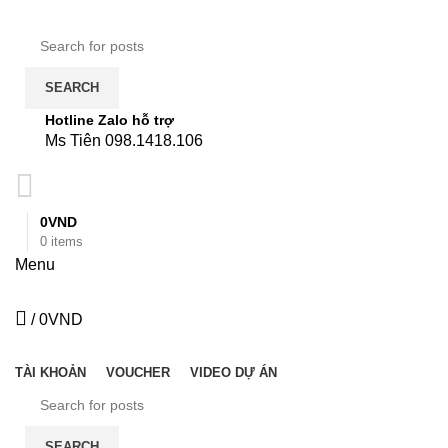
SEARCH
Hotline Zalo hỗ trợ
Ms Tiên 098.1418.106
0
VND
0
items
Menu
/
0
VND
DANH MỤC
TÀI KHOẢN
VOUCHER
VIDEO DỰ ÁN
SEARCH