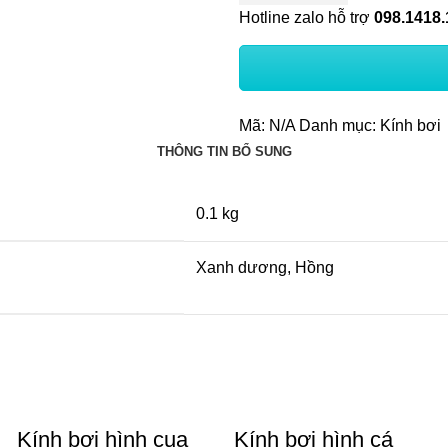
số
Hotline zalo hỗ trợ
098.1418.
lượng
Mã:
N/A
Danh mục:
Kính bơi
THÔNG TIN BỔ SUNG
0.1 kg
Xanh dương, Hồng
Kính bơi hình cua
Kính bơi hình cá