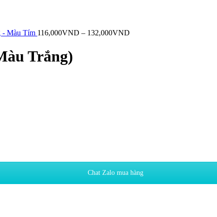
g - Màu Tím
116,000
VND
–
132,000
VND
(Màu Trắng)
Chat Zalo mua hàng