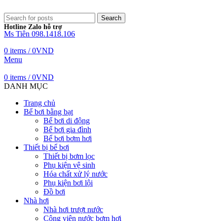
Search
Hotline Zalo hỗ trợ
Ms Tiên 098.1418.106
0
items
/
0
VND
Menu
0
items
/
0
VND
DANH MỤC
Trang chủ
Bể bơi bằng bạt
Bể bơi di động
Bể bơi gia đình
Bể bơi bơm hơi
Thiết bị bể bơi
Thiết bị bơm lọc
Phụ kiện vệ sinh
Hóa chất xử lý nước
Phụ kiện bơi lội
Đồ bơi
Nhà hơi
Nhà hơi trượt nước
Công viên nước bơm hơi