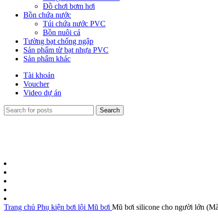
Đồ chơi bơm hơi
Bồn chứa nước
Túi chứa nước PVC
Bồn nuôi cá
Tường bạt chống ngập
Sản phẩm từ bạt nhựa PVC
Sản phẩm khác
Tài khoản
Voucher
Video dự án
Search
Trang chủ
Phụ kiện bơi lội
Mũ bơi
Mũ bơi silicone cho người lớn (M