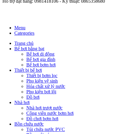
Hỗ trợ đặt hàng: 0981418106 - Kỹ thuật: 0865358680
Menu
Categories
Trang chủ
Bể bơi bằng bạt
Bể bơi di động
Bể bơi gia đình
Bể bơi bơm hơi
Thiết bị bể bơi
Thiết bị bơm lọc
Phụ kiện vệ sinh
Hóa chất xử lý nước
Phụ kiện bơi lội
Đồ bơi
Nhà hơi
Nhà hơi trượt nước
Công viên nước bơm hơi
Đồ chơi bơm hơi
Bồn chứa nước
Túi chứa nước PVC