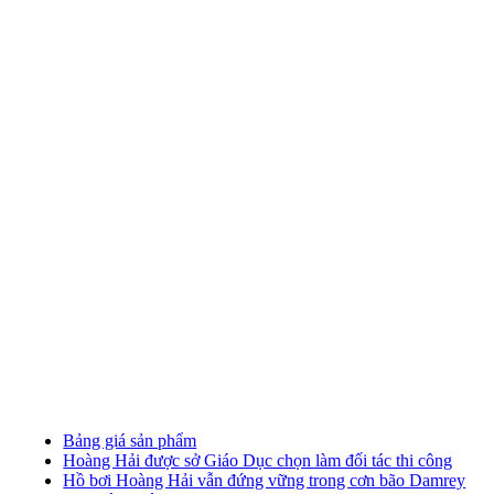
Bảng giá sản phẩm
Hoàng Hải được sở Giáo Dục chọn làm đối tác thi công
Hồ bơi Hoàng Hải vẫn đứng vững trong cơn bão Damrey