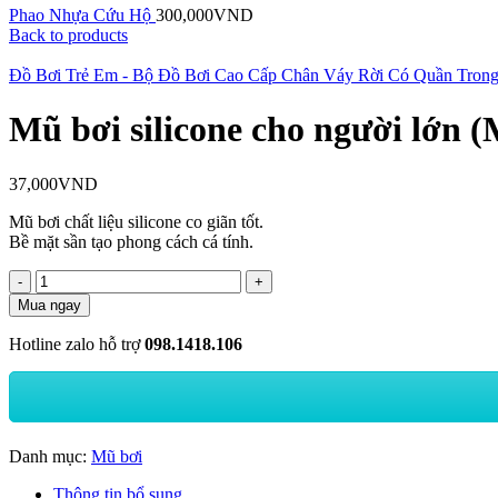
Phao Nhựa Cứu Hộ
300,000
VND
Back to products
Đồ Bơi Trẻ Em - Bộ Đồ Bơi Cao Cấp Chân Váy Rời Có Quần Tron
Mũ bơi silicone cho người lớn 
37,000
VND
Mũ bơi chất liệu silicone co giãn tốt.
Bề mặt sần tạo phong cách cá tính.
Mũ
bơi
Mua ngay
silicone
cho
Hotline zalo hỗ trợ
098.1418.106
người
lớn
(Màu
Trắng)
số
Danh mục:
Mũ bơi
lượng
Thông tin bổ sung