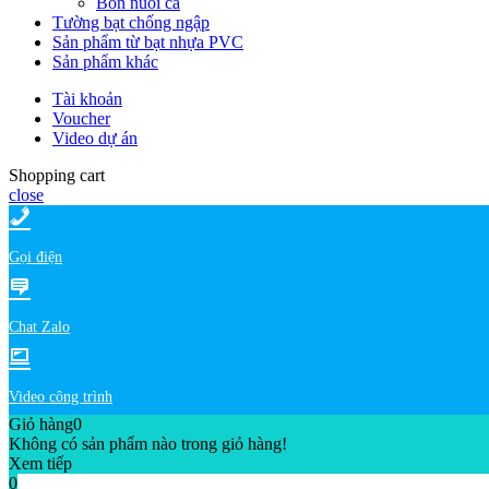
Bồn nuôi cá
Tường bạt chống ngập
Sản phẩm từ bạt nhựa PVC
Sản phẩm khác
Tài khoản
Voucher
Video dự án
Shopping cart
close
Gọi điện
Chat Zalo
Video công trình
Giỏ hàng
0
Không có sản phẩm nào trong giỏ hàng!
Xem tiếp
0