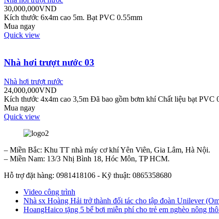
30,000,000
VND
Kích thước 6x4m cao 5m. Bạt PVC 0.55mm
Mua ngay
Quick view
Nhà hơi trượt nước 03
Nhà hơi trượt nước
24,000,000
VND
Kích thước 4x4m cao 3,5m Đã bao gồm bơm khí Chất liệu bạt PVC
Mua ngay
Quick view
– Miền Bắc: Khu TT nhà máy cơ khí Yên Viên, Gia Lâm, Hà Nội.
– Miền Nam: 13/3 Nhị Bình 18, Hóc Môn, TP HCM.
Hỗ trợ đặt hàng: 0981418106 - Kỹ thuật: 0865358680
Video công trình
Nhà sx Hoàng Hải trở thành đối tác cho tập đoàn Unilever (Om
HoangHaico tặng 5 bể bơi miễn phí cho trẻ em nghèo nông thô