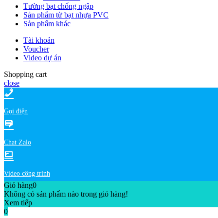
Tường bạt chống ngập
Sản phẩm từ bạt nhựa PVC
Sản phẩm khác
Tài khoản
Voucher
Video dự án
Shopping cart
close
Gọi điện
Chat Zalo
Video công trình
Giỏ hàng
0
Không có sản phẩm nào trong giỏ hàng!
Xem tiếp
0