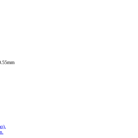
 0.55mm
o).
n.