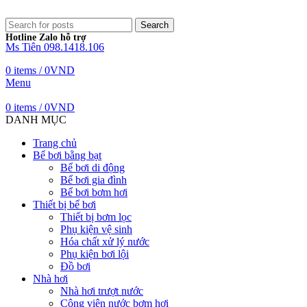
Search
Hotline Zalo hỗ trợ
Ms Tiên 098.1418.106
0
items
/
0
VND
Menu
0
items
/
0
VND
DANH MỤC
Trang chủ
Bể bơi bằng bạt
Bể bơi di động
Bể bơi gia đình
Bể bơi bơm hơi
Thiết bị bể bơi
Thiết bị bơm lọc
Phụ kiện vệ sinh
Hóa chất xử lý nước
Phụ kiện bơi lội
Đồ bơi
Nhà hơi
Nhà hơi trượt nước
Công viên nước bơm hơi