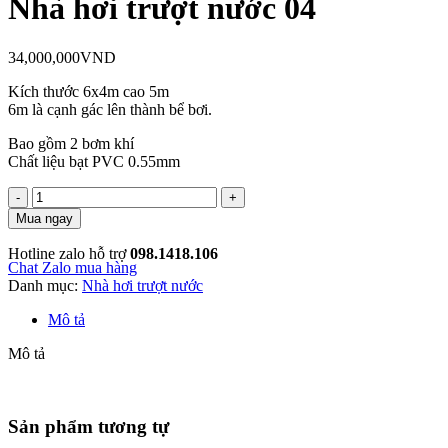
Nhà hơi trượt nước 04
34,000,000
VND
Kích thước 6x4m cao 5m
6m là cạnh gác lên thành bể bơi.
Bao gồm 2 bơm khí
Chất liệu bạt PVC 0.55mm
Nhà
hơi
Mua ngay
trượt
nước
Hotline zalo hỗ trợ
098.1418.106
04
Chat Zalo mua hàng
số
Danh mục:
Nhà hơi trượt nước
lượng
Mô tả
Mô tả
Sản phẩm tương tự