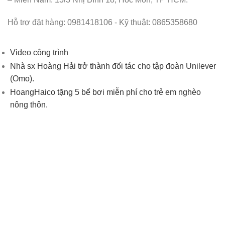
Hỗ trợ đặt hàng: 0981418106 - Kỹ thuật: 0865358680
Video công trình
Nhà sx Hoàng Hải trở thành đối tác cho tập đoàn Unilever
(Omo).
HoangHaico tặng 5 bể bơi miễn phí cho trẻ em nghèo
nông thôn.
Bảng giá sản phẩm
Hoàng Hải được sở Giáo Dục chọn làm đối tác thi công
Hồ bơi Hoàng Hải vẫn đứng vững trong cơn bão Damrey
tại Khánh Hòa 2017
Gọi điện