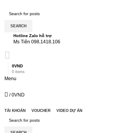
SEARCH
Hotline Zalo hỗ trợ
Ms Tiên 098.1418.106
0
VND
0
items
Menu
/
0
VND
DANH MỤC
TÀI KHOẢN
VOUCHER
VIDEO DỰ ÁN
SEARCH