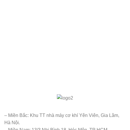
– Miền Bắc: Khu TT nhà máy cơ khí Yên Viên, Gia Lâm,
Hà Nội.
– Miền Nam: 13/3 Nhị Bình 18, Hóc Môn, TP HCM.