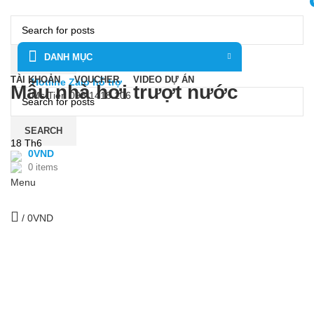
DANH MỤC
SEARCH
TÀI KHOẢN
VOUCHER
VIDEO DỰ ÁN
Hotline Zalo hỗ trợ
Mẫu nhà hơi trượt nước
Ms Tiên 098.1418.106
SEARCH
18
Th6
0
VND
0
items
Menu
/
0
VND