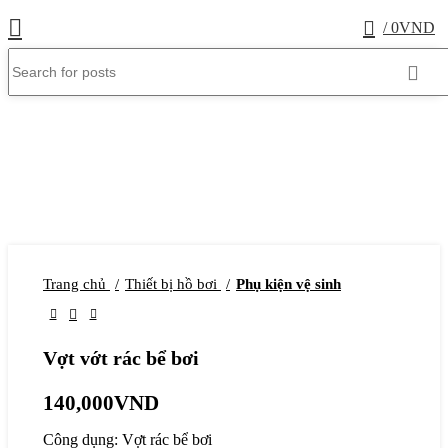
0
/
0
VND
Trang chủ
Thiết bị hồ bơi
Phụ kiện vệ sinh
Vợt vớt rác bể bơi
140,000
VND
Công dụng: Vợt rác bể bơi