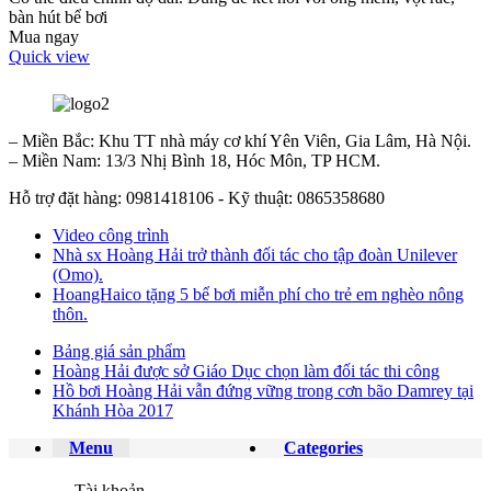
bàn hút bể bơi
Mua ngay
Quick view
– Miền Bắc: Khu TT nhà máy cơ khí Yên Viên, Gia Lâm, Hà Nội.
– Miền Nam: 13/3 Nhị Bình 18, Hóc Môn, TP HCM.
Hỗ trợ đặt hàng: 0981418106 - Kỹ thuật: 0865358680
Video công trình
Nhà sx Hoàng Hải trở thành đối tác cho tập đoàn Unilever
(Omo).
HoangHaico tặng 5 bể bơi miễn phí cho trẻ em nghèo nông
thôn.
Bảng giá sản phẩm
Hoàng Hải được sở Giáo Dục chọn làm đối tác thi công
Hồ bơi Hoàng Hải vẫn đứng vững trong cơn bão Damrey tại
Khánh Hòa 2017
Menu
Categories
Tài khoản