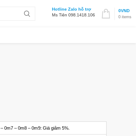
Hotline Zalo hỗ trợ
0
VND
Ms Tiên 098.1418.106
0
items
 – 0m7 – 0m8 – 0m9: Giá giảm 5%.