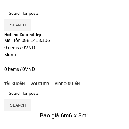
SEARCH
Hotline Zalo hỗ trợ
Ms Tiên 098.1418.106
0
items
/
0
VND
Menu
0
items
/
0
VND
DANH MỤC
TÀI KHOẢN
VOUCHER
VIDEO DỰ ÁN
SEARCH
Báo giá 6m6 x 8m1