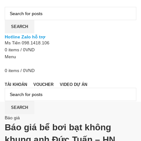
SEARCH
Hotline Zalo hỗ trợ
Ms Tiên 098.1418.106
0
items
/
0
VND
Menu
0
items
/
0
VND
DANH MỤC
TÀI KHOẢN
VOUCHER
VIDEO DỰ ÁN
SEARCH
Báo giá
Báo giá bể bơi bạt không
khung anh Đức Tuấn – HN