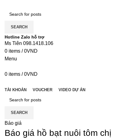
SEARCH
Hotline Zalo hỗ trợ
Ms Tiên 098.1418.106
0
items
/
0
VND
Menu
0
items
/
0
VND
DANH MỤC
TÀI KHOẢN
VOUCHER
VIDEO DỰ ÁN
SEARCH
Báo giá
Báo giá hồ bạt nuôi tôm chị