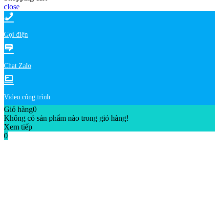
close
Gọi điện
Chat Zalo
Video công trình
Giỏ hàng
0
Không có sản phẩm nào trong giỏ hàng!
Xem tiếp
0