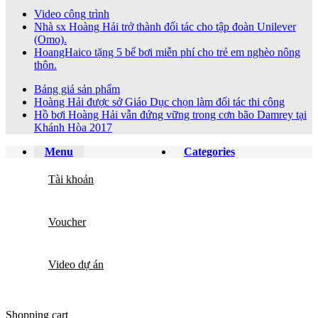
Video công trình
Nhà sx Hoàng Hải trở thành đối tác cho tập đoàn Unilever
(Omo).
HoangHaico tặng 5 bể bơi miễn phí cho trẻ em nghèo nông
thôn.
Bảng giá sản phẩm
Hoàng Hải được sở Giáo Dục chọn làm đối tác thi công
Hồ bơi Hoàng Hải vẫn đứng vững trong cơn bão Damrey tại
Khánh Hòa 2017
Menu
Categories
Tài khoản
Voucher
Video dự án
Shopping cart