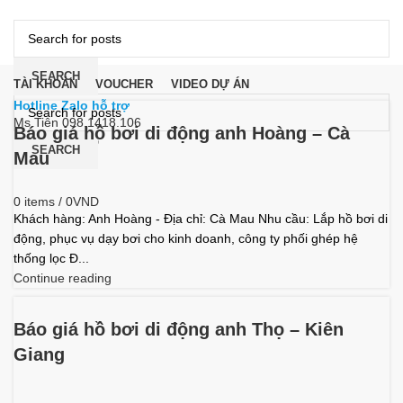
DANH MỤC
SEARCH
TÀI KHOẢN
VOUCHER
VIDEO DỰ ÁN
Hotline Zalo hỗ trợ
Ms Tiên 098.1418.106
Báo giá hồ bơi di động anh Hoàng – Cà
0
items
/
0
VND
SEARCH
Mau
Menu
0
items
/
0
VND
Khách hàng: Anh Hoàng - Địa chỉ: Cà Mau Nhu cầu: Lắp hồ bơi di
động, phục vụ dạy bơi cho kinh doanh, công ty phối ghép hệ
thống lọc Đ...
Continue reading
Báo giá hồ bơi di động anh Thọ – Kiên
Giang