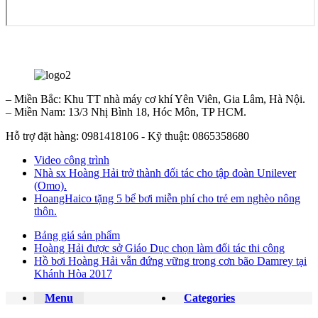
– Miền Bắc: Khu TT nhà máy cơ khí Yên Viên, Gia Lâm, Hà Nội.
– Miền Nam: 13/3 Nhị Bình 18, Hóc Môn, TP HCM.
Hỗ trợ đặt hàng: 0981418106 - Kỹ thuật: 0865358680
Video công trình
Nhà sx Hoàng Hải trở thành đối tác cho tập đoàn Unilever
(Omo).
HoangHaico tặng 5 bể bơi miễn phí cho trẻ em nghèo nông
thôn.
Bảng giá sản phẩm
Hoàng Hải được sở Giáo Dục chọn làm đối tác thi công
Hồ bơi Hoàng Hải vẫn đứng vững trong cơn bão Damrey tại
Khánh Hòa 2017
Menu
Categories