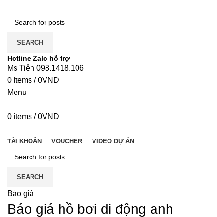
SEARCH
Hotline Zalo hỗ trợ
Ms Tiên 098.1418.106
0
items
/
0
VND
Menu
0
items
/
0
VND
DANH MỤC
TÀI KHOẢN
VOUCHER
VIDEO DỰ ÁN
SEARCH
Báo giá
Báo giá hồ bơi di động anh