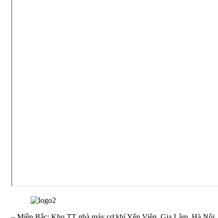
– Miền Bắc: Khu TT nhà máy cơ khí Yên Viên, Gia Lâm, Hà Nội.