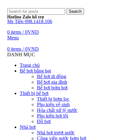
Search
Hotline Zalo hỗ trợ
Ms Tiên 098.1418.106
0
items
/
0
VND
Menu
0
items
/
0
VND
DANH MỤC
Trang chủ
Bể bơi bằng bạt
Bể bơi di động
Bể bơi gia đình
Bể bơi bơm hơi
Thiết bị bể bơi
Thiết bị bơm lọc
Phụ kiện vệ sinh
Hóa chất xử lý nước
Phụ kiện bơi lội
Đồ bơi
Nhà hơi
Nhà hơi trượt nước
Công viên nước bơm hơi