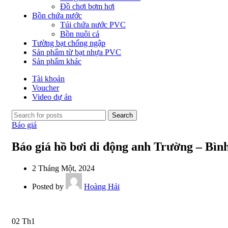
Đồ chơi bơm hơi
Bồn chứa nước
Túi chứa nước PVC
Bồn nuôi cá
Tường bạt chống ngập
Sản phẩm từ bạt nhựa PVC
Sản phẩm khác
Tài khoản
Voucher
Video dự án
Search
Báo giá
Báo giá hồ bơi di động anh Trường – Bìn
2 Tháng Một, 2024
Posted by
Hoàng Hải
02
Th1