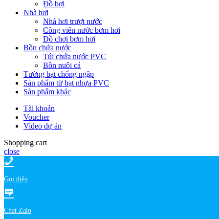
Đồ bơi
Nhà hơi
Nhà hơi trượt nước
Công viên nước bơm hơi
Đồ chơi bơm hơi
Bồn chứa nước
Túi chứa nước PVC
Bồn nuôi cá
Tường bạt chống ngập
Sản phẩm từ bạt nhựa PVC
Sản phẩm khác
Tài khoản
Voucher
Video dự án
Shopping cart
close
Gọi điện
Chat Zalo