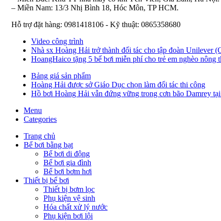
– Miền Nam: 13/3 Nhị Bình 18, Hóc Môn, TP HCM.
Hỗ trợ đặt hàng: 0981418106 - Kỹ thuật: 0865358680
Video công trình
Nhà sx Hoàng Hải trở thành đối tác cho tập đoàn Unilever 
HoangHaico tặng 5 bể bơi miễn phí cho trẻ em nghèo nông t
Bảng giá sản phẩm
Hoàng Hải được sở Giáo Dục chọn làm đối tác thi công
Hồ bơi Hoàng Hải vẫn đứng vững trong cơn bão Damrey tạ
Menu
Categories
Trang chủ
Bể bơi bằng bạt
Bể bơi di động
Bể bơi gia đình
Bể bơi bơm hơi
Thiết bị bể bơi
Thiết bị bơm lọc
Phụ kiện vệ sinh
Hóa chất xử lý nước
Phụ kiện bơi lội