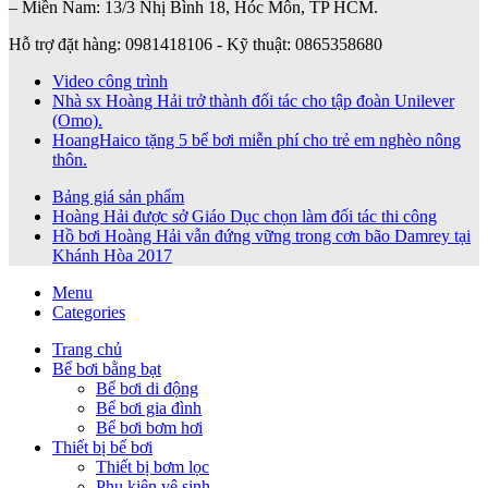
– Miền Nam: 13/3 Nhị Bình 18, Hóc Môn, TP HCM.
Hỗ trợ đặt hàng: 0981418106 - Kỹ thuật: 0865358680
Video công trình
Nhà sx Hoàng Hải trở thành đối tác cho tập đoàn Unilever
(Omo).
HoangHaico tặng 5 bể bơi miễn phí cho trẻ em nghèo nông
thôn.
Bảng giá sản phẩm
Hoàng Hải được sở Giáo Dục chọn làm đối tác thi công
Hồ bơi Hoàng Hải vẫn đứng vững trong cơn bão Damrey tại
Khánh Hòa 2017
Menu
Categories
Trang chủ
Bể bơi bằng bạt
Bể bơi di động
Bể bơi gia đình
Bể bơi bơm hơi
Thiết bị bể bơi
Thiết bị bơm lọc
Phụ kiện vệ sinh