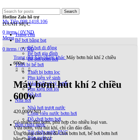
Search
Hotline Zalo hỗ trợ
Ms Tiên 098.1418.106
DANH MỤC
0
items
/
0
VND
Trang chủ
Menu
Bể bơi bằng bạt
Bể bơi di động
0
items
/
0
VND
Bể bơi gia đình
Trang chủ
Sản phẩm khác
Máy bơm hút khí 2 chiều
Bể bơi bơm hơi
600w
Thiết bị bể bơi
Thiết bị bơm lọc
Phụ kiện vệ sinh
Máy bơm hút khí 2 chiều
Hóa chất xử lý nước
Phụ kiện bơi lội
600w
Đồ bơi
Nhà hơi
Nhà hơi trượt nước
420,000
VND
Công viên nước bơm hơi
Đồ chơi bơm hơi
Có nhiều đầu bơm, phù hợp cho nhiều loại van.
Bồn chứa nước
Vừa bơm, vừa hút khí, chỉ cần đảo đầu.
Túi chứa nước PVC
Ứng dụng cho bơm đồ chơi bơm hơi, bể bơi bơm hơi
Bồn nuôi cá
bằng bạt nhựa PVC.