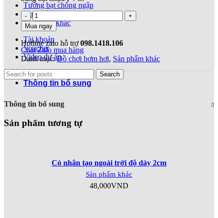
Tường bạt chống ngập
Sản phẩm từ bạt nhựa PVC
Sản phẩm khác
Mua ngay
Tài khoản
Hotline zalo hỗ trợ
098.1418.106
Voucher
Chat Zalo mua hàng
Video dự án
Danh mục:
Đồ chơi bơm hơi
,
Sản phẩm khác
Search
Thông tin bổ sung
Thông tin bổ sung
Sản phẩm tương tự
Cỏ nhân tạo ngoài trời độ dày 2cm
Sản phẩm khác
48,000
VND