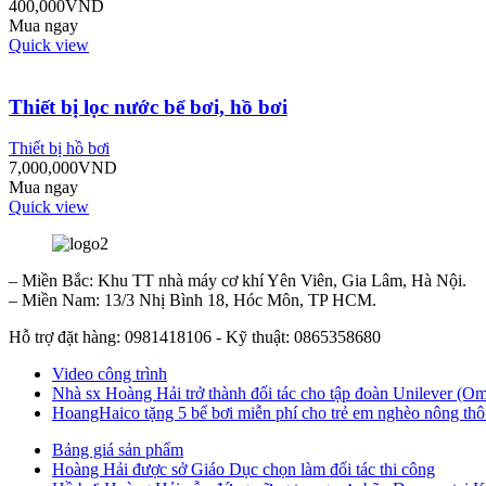
400,000
VND
Mua ngay
Quick view
Thiết bị lọc nước bể bơi, hồ bơi
Thiết bị hồ bơi
7,000,000
VND
Mua ngay
Quick view
– Miền Bắc: Khu TT nhà máy cơ khí Yên Viên, Gia Lâm, Hà Nội.
– Miền Nam: 13/3 Nhị Bình 18, Hóc Môn, TP HCM.
Hỗ trợ đặt hàng: 0981418106 - Kỹ thuật: 0865358680
Video công trình
Nhà sx Hoàng Hải trở thành đối tác cho tập đoàn Unilever (Om
HoangHaico tặng 5 bể bơi miễn phí cho trẻ em nghèo nông thô
Bảng giá sản phẩm
Hoàng Hải được sở Giáo Dục chọn làm đối tác thi công