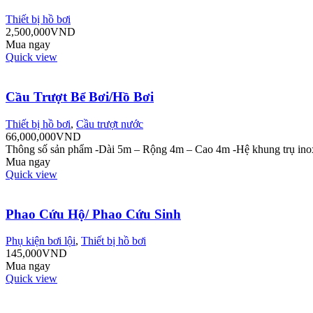
Thiết bị hồ bơi
2,500,000
VND
Mua ngay
Quick view
Cầu Trượt Bể Bơi/Hồ Bơi
Thiết bị hồ bơi
,
Cầu trượt nước
66,000,000
VND
Thông số sản phẩm -Dài 5m – Rộng 4m – Cao 4m -Hệ khung trụ inox 
Mua ngay
Quick view
Phao Cứu Hộ/ Phao Cứu Sinh
Phụ kiện bơi lội
,
Thiết bị hồ bơi
145,000
VND
Mua ngay
Quick view