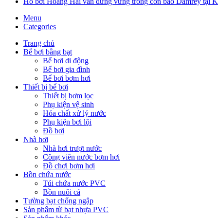
Hồ bơi Hoàng Hải vẫn đứng vững trong cơn bão Damrey tại 
Menu
Categories
Trang chủ
Bể bơi bằng bạt
Bể bơi di động
Bể bơi gia đình
Bể bơi bơm hơi
Thiết bị bể bơi
Thiết bị bơm lọc
Phụ kiện vệ sinh
Hóa chất xử lý nước
Phụ kiện bơi lội
Đồ bơi
Nhà hơi
Nhà hơi trượt nước
Công viên nước bơm hơi
Đồ chơi bơm hơi
Bồn chứa nước
Túi chứa nước PVC
Bồn nuôi cá
Tường bạt chống ngập
Sản phẩm từ bạt nhựa PVC