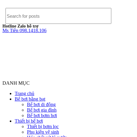
Hotline Zalo hỗ trợ
Ms Tiên 098.1418.106
DANH MỤC
Trang chủ
Bể bơi bằng bạt
Bể bơi di động
Bể bơi gia đình
Bể bơi bơm hơi
Thiết bị bể bơi
Thiết bị bơm lọc
Phụ kiện vệ sinh