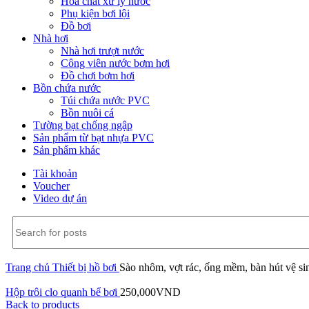
Hóa chất xử lý nước
Phụ kiện bơi lội
Đồ bơi
Nhà hơi
Nhà hơi trượt nước
Công viên nước bơm hơi
Đồ chơi bơm hơi
Bồn chứa nước
Túi chứa nước PVC
Bồn nuôi cá
Tường bạt chống ngập
Sản phẩm từ bạt nhựa PVC
Sản phẩm khác
Tài khoản
Voucher
Video dự án
Trang chủ
Thiết bị hồ bơi
Sào nhôm, vợt rác, ống mềm, bàn hút vệ si
Hộp trôi clo quanh bể bơi
250,000
VND
Back to products