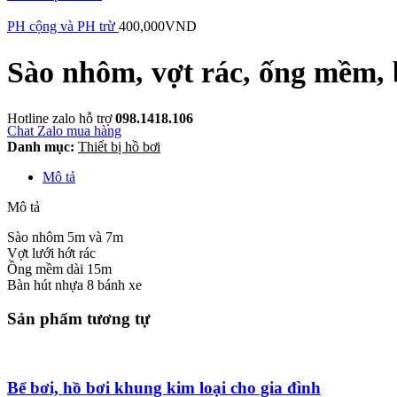
PH cộng và PH trừ
400,000
VND
Sào nhôm, vợt rác, ống mềm, 
Hotline zalo hỗ trợ
098.1418.106
Chat Zalo mua hàng
Danh mục:
Thiết bị hồ bơi
Mô tả
Mô tả
Sào nhôm 5m và 7m
Vợt lưới hớt rác
Ồng mềm dài 15m
Bàn hút nhựa 8 bánh xe
Sản phẩm tương tự
Bể bơi, hồ bơi khung kim loại cho gia đình