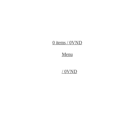
0
items
/
0
VND
Menu
/
0
VND