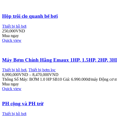
Hộp trôi clo quanh bể bơi
Thiết bị hồ bơi
250,000
VND
Mua ngay
Quick view
Máy Bơm Chính Hãng Emaux 1HP, 1.5HP, 2HP, 3H
Thiết bị hồ bơi
,
Thiết bị bơm lọc
6,990,000
VND
–
8,470,000
VND
Thông Số Máy: BƠM 1.0 HP SB10 Giá: 6.990.000đ/máy Động cơ mo
Mua ngay
Quick view
PH cộng và PH trừ
Thiết bị hồ bơi