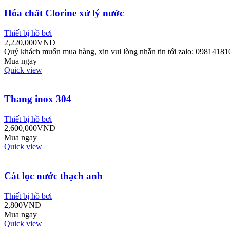
Hóa chất Clorine xử lý nước
Thiết bị hồ bơi
2,220,000
VND
Quý khách muốn mua hàng, xin vui lòng nhắn tin tới zalo: 09814181
Mua ngay
Quick view
Thang inox 304
Thiết bị hồ bơi
2,600,000
VND
Mua ngay
Quick view
Cát lọc nước thạch anh
Thiết bị hồ bơi
2,800
VND
Mua ngay
Quick view