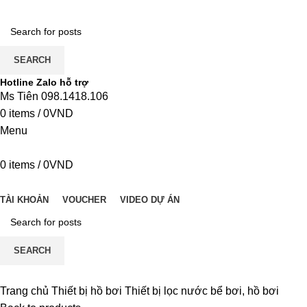
SEARCH
Hotline Zalo hỗ trợ
Ms Tiên 098.1418.106
0
items
/
0
VND
Menu
0
items
/
0
VND
DANH MỤC
TÀI KHOẢN
VOUCHER
VIDEO DỰ ÁN
SEARCH
Trang chủ
Thiết bị hồ bơi
Thiết bị lọc nước bể bơi, hồ bơi