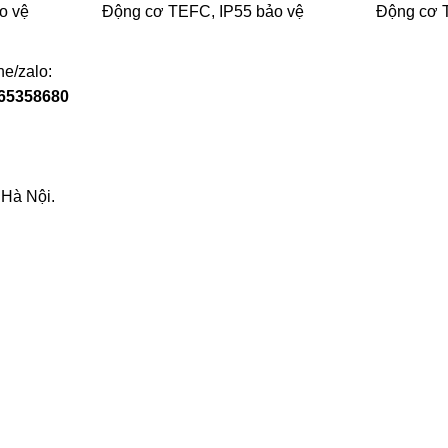
o vệ
Động cơ TEFC, IP55 bảo vệ
Động cơ 
ne/zalo:
65358680
 Hà Nội.