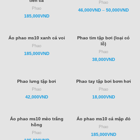
tiên cá
Phao
Phao
46,000
VND
–
50,000
VND
185,000
VND
Áo phao ms10 xanh cá voi
Phao tim tập bơi (loại có
lỗ)
Phao
Phao
185,000
VND
38,000
VND
Phao lưng tập bơi
Phao tay tập bơi bơm hơi
Phao
Phao
42,000
VND
18,000
VND
Áo phao ms10 mèo trắng
Áo phao ms10 cá mập đỏ
hồng
Phao
Phao
185,000
VND