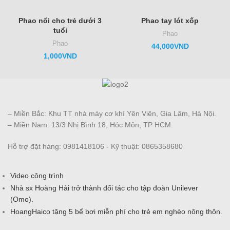
Phao nổi cho trẻ dưới 3
Phao tay lót xốp
tuổi
Phao
Phao
44,000
VND
1,000
VND
– Miền Bắc: Khu TT nhà máy cơ khí Yên Viên, Gia Lâm, Hà Nội.
– Miền Nam: 13/3 Nhị Bình 18, Hóc Môn, TP HCM.
Hỗ trợ đặt hàng: 0981418106 - Kỹ thuật: 0865358680
Video công trình
Nhà sx Hoàng Hải trở thành đối tác cho tập đoàn Unilever
(Omo).
HoangHaico tặng 5 bể bơi miễn phí cho trẻ em nghèo nông thôn.