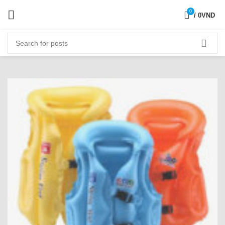
0
/
0
VND