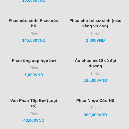
185,000
VND
Phao cứu sinh/ Phao cứu
Phao cho trẻ sơ sinh (màu
hộ
vàng vịt con)
Phao
Phao
145,000
VND
1,000
VND
Phao ống xốp học bơi
Áo phao ms10 cá đại
dương
Phao
Phao
1,000
VND
185,000
VND
Ván Phao Tập Bơi (Loại
Phao Nhựa Cứu Hộ
to)
Phao
Phao
300,000
VND
43,000
VND