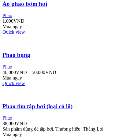
Áo phao bơm hơi
Phao
1,000
VND
Mua ngay
Quick view
Phao bụng
Phao
46,000
VND
–
50,000
VND
Mua ngay
Quick view
Phao tim tập bơi (loại có lỗ)
Phao
38,000
VND
Sản phẩm dùng để tập bơi. Thương hiệu: Thắng Lợi
Mua ngay