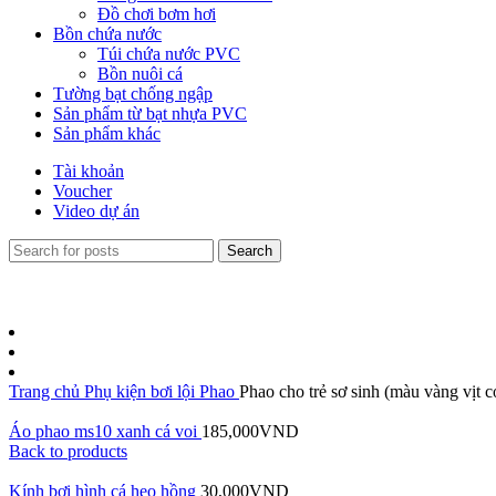
Đồ chơi bơm hơi
Bồn chứa nước
Túi chứa nước PVC
Bồn nuôi cá
Tường bạt chống ngập
Sản phẩm từ bạt nhựa PVC
Sản phẩm khác
Tài khoản
Voucher
Video dự án
Search
Trang chủ
Phụ kiện bơi lội
Phao
Phao cho trẻ sơ sinh (màu vàng vịt c
Áo phao ms10 xanh cá voi
185,000
VND
Back to products
Kính bơi hình cá heo hồng
30,000
VND