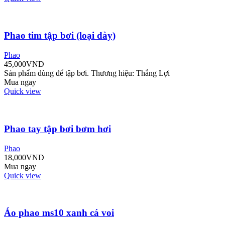
Phao tim tập bơi (loại dày)
Phao
45,000
VND
Sản phẩm dùng để tập bơi. Thương hiệu: Thắng Lợi
Mua ngay
Quick view
Phao tay tập bơi bơm hơi
Phao
18,000
VND
Mua ngay
Quick view
Áo phao ms10 xanh cá voi