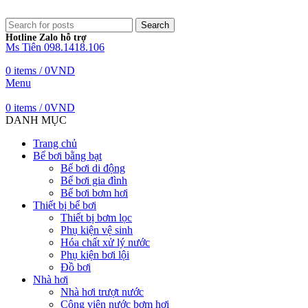
Search
Hotline Zalo hỗ trợ
Ms Tiên 098.1418.106
0
items
/
0
VND
Menu
0
items
/
0
VND
DANH MỤC
Trang chủ
Bể bơi bằng bạt
Bể bơi di động
Bể bơi gia đình
Bể bơi bơm hơi
Thiết bị bể bơi
Thiết bị bơm lọc
Phụ kiện vệ sinh
Hóa chất xử lý nước
Phụ kiện bơi lội
Đồ bơi
Nhà hơi
Nhà hơi trượt nước
Công viên nước bơm hơi