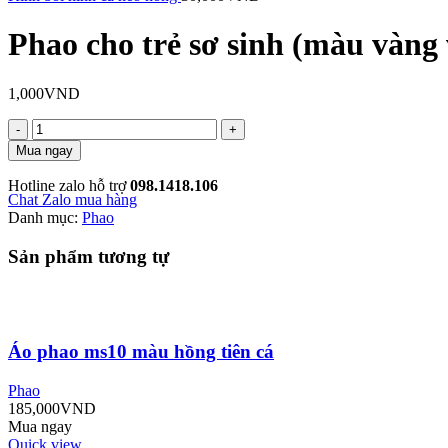
Phao cho trẻ sơ sinh (màu vàng 
1,000
VND
Phao
cho
Mua ngay
trẻ
sơ
Hotline zalo hỗ trợ
098.1418.106
sinh
Chat Zalo mua hàng
(màu
Danh mục:
Phao
vàng
vịt
Sản phẩm tương tự
con)
số
lượng
Áo phao ms10 màu hồng tiên cá
Phao
185,000
VND
Mua ngay
Quick view