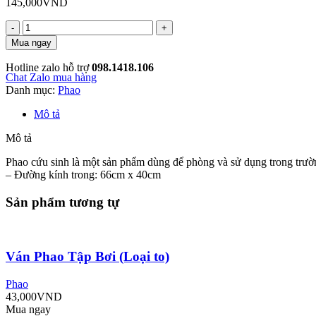
145,000
VND
Phao
cứu
Mua ngay
sinh/
Phao
Hotline zalo hỗ trợ
098.1418.106
cứu
Chat Zalo mua hàng
hộ
Danh mục:
Phao
số
Mô tả
lượng
Mô tả
Phao cứu sinh là một sản phẩm dùng để phòng và sử dụng trong trườn
– Đường kính trong: 66cm x 40cm
Sản phẩm tương tự
Ván Phao Tập Bơi (Loại to)
Phao
43,000
VND
Mua ngay