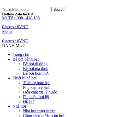
Search
Hotline Zalo hỗ trợ
Ms Tiên 098.1418.106
0
items
/
0
VND
Menu
0
items
/
0
VND
DANH MỤC
Trang chủ
Bể bơi bằng bạt
Bể bơi di động
Bể bơi gia đình
Bể bơi bơm hơi
Thiết bị bể bơi
Thiết bị bơm lọc
Phụ kiện vệ sinh
Hóa chất xử lý nước
Phụ kiện bơi lội
Đồ bơi
Nhà hơi
Nhà hơi trượt nước
Công viên nước bơm hơi