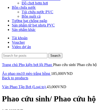
Đồ chơi bơm hơi
Bồn chứa nước
Túi chứa nước PVC
Bồn nuôi cá
Tường bạt chống ngập
Sản phẩm từ bạt nhựa PVC
Sản phẩm khác
Tài khoản
Voucher
Video dự án
Search
Trang chủ
Phụ kiện bơi lội
Phao
Phao cứu sinh/ Phao cứu hộ
Áo phao ms10 mèo trắng hồng
185,000
VND
Back to products
Ván Phao Tập Bơi (Loại to)
43,000
VND
Phao cứu sinh/ Phao cứu hộ