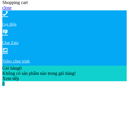
Shopping cart
close
Gọi điện
Chat Zalo
Video công trình
Giỏ hàng
0
Không có sản phẩm nào trong giỏ hàng!
Xem tiếp
0