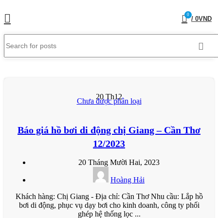
0
/
0
VND
20
Th12
Chưa được phân loại
Báo giá hồ bơi di động chị Giang – Cần Thơ
12/2023
20 Tháng Mười Hai, 2023
Hoàng Hải
Khách hàng: Chị Giang - Địa chỉ: Cần Thơ Nhu cầu: Lắp hồ
bơi di động, phục vụ dạy bơi cho kinh doanh, công ty phối
ghép hệ thống lọc ...