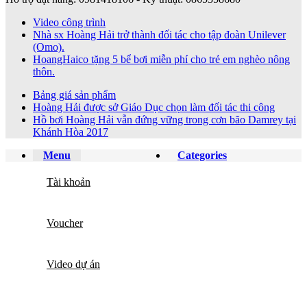
Video công trình
Nhà sx Hoàng Hải trở thành đối tác cho tập đoàn Unilever
(Omo).
HoangHaico tặng 5 bể bơi miễn phí cho trẻ em nghèo nông
thôn.
Bảng giá sản phẩm
Hoàng Hải được sở Giáo Dục chọn làm đối tác thi công
Hồ bơi Hoàng Hải vẫn đứng vững trong cơn bão Damrey tại
Khánh Hòa 2017
Menu
Categories
Tài khoản
Voucher
Video dự án