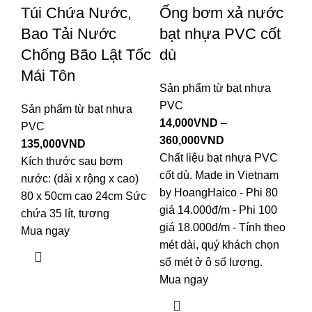
Túi Chứa Nước,
Ống bơm xả nước
Bao Tải Nước
bạt nhựa PVC cốt
Chống Bão Lật Tốc
dù
Mái Tôn
Sản phẩm từ bạt nhựa
PVC
Sản phẩm từ bạt nhựa
14,000
VND
–
PVC
360,000
VND
135,000
VND
Chất liệu bạt nhựa PVC
Kích thước sau bơm
cốt dù. Made in Vietnam
nước: (dài x rộng x cao)
by HoangHaico - Phi 80
80 x 50cm cao 24cm Sức
giá 14.000đ/m - Phi 100
chứa 35 lít, tương
giá 18.000đ/m - Tính theo
Mua ngay
mét dài, quý khách chọn
số mét ở ô số lượng.
Mua ngay