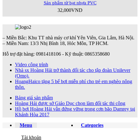
Sản phẩm từ bạt nhựa PVC
32,000
VND
– Miền Bắc: Khu TT nhà máy cơ khí Yên Viên, Gia Lâm, Hà Nội.
– Miền Nam: 13/3 Nhị Bình 18, Hóc Môn, TP HCM.
Hỗ trợ đặt hàng: 0981418106 - Kỹ thuật: 0865358680
Video công trình
Nhà sx Hoàng Hải trở thành đối tác cho tập đoàn Unilever
(Omo).
HoangHaico tặng 5 bể bơi miễn phí cho trẻ em nghèo nông
thôn.
Bảng giá sản phẩm
Hoàng Hải được sở Giáo Dục chọn làm đối tác thi công
Hồ bơi Hoàng Hải vẫn đứng vững trong cơn bão Damrey tại
Khánh Hòa 2017
Menu
Categories
Tài khoản