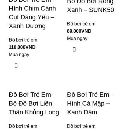
Bộ Đồ Bơi Rồng
Hình Chim Cánh
Xanh – SUNK50
Cụt Đáng Yêu –
Đồ bơi trẻ em
Xanh Dương
89,000
VND
Mua ngay
Đồ bơi trẻ em
110,000
VND
Mua ngay
Đồ Bơi Trẻ Em –
Đồ Bơi Trẻ Em –
Bộ Đồ Bơi Liền
Hình Cá Mập –
Thân Khủng Long
Xanh Đậm
Đồ bơi trẻ em
Đồ bơi trẻ em