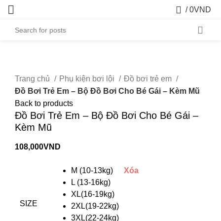
0
/
0
VND
Trang chủ
Phụ kiện bơi lội
Đồ bơi trẻ em
Đồ Bơi Trẻ Em – Bộ Đồ Bơi Cho Bé Gái – Kèm Mũ
Back to products
Đồ Bơi Trẻ Em – Bộ Đồ Bơi Cho Bé Gái –
Kèm Mũ
108,000
VND
M (10-13kg)
Xóa
L (13-16kg)
XL(16-19kg)
SIZE
2XL(19-22kg)
3XL(22-24kg)