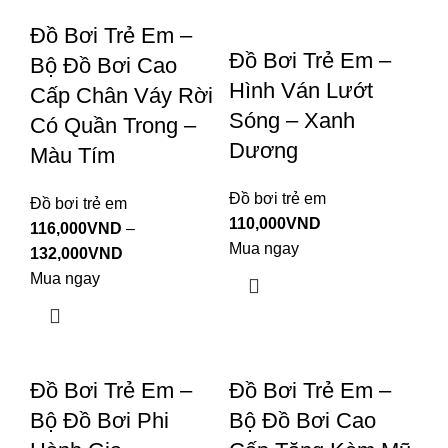
Đồ Bơi Trẻ Em –
Đồ Bơi Trẻ Em –
Bộ Đồ Bơi Cao
Hình Ván Lướt
Cấp Chân Váy Rời
Sóng – Xanh
Có Quần Trong –
Dương
Màu Tím
Đồ bơi trẻ em
Đồ bơi trẻ em
110,000
VND
116,000
VND
–
Mua ngay
132,000
VND
Mua ngay
Đồ Bơi Trẻ Em –
Đồ Bơi Trẻ Em –
Bộ Đồ Bơi Phi
Bộ Đồ Bơi Cao