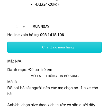
4XL(24-28kg)
MUA NGAY
Hotline zalo hỗ trợ
098.1418.106
Chat Zalo mua hàng
Mã:
N/A
Danh mục:
Đồ bơi trẻ em
MÔ TẢ
THÔNG TIN BỔ SUNG
Mô tả
Đồ bơi bó sát người nên các mẹ chọn nới 1 size cho
bé.
Anh/chị chọn size theo kích thước có sẵn dưới đây