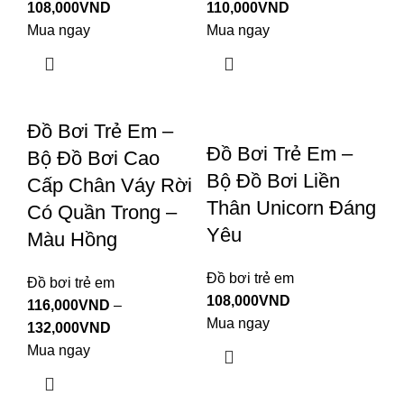
108,000
VND
110,000
VND
Mua ngay
Mua ngay
Đồ Bơi Trẻ Em –
Đồ Bơi Trẻ Em –
Bộ Đồ Bơi Cao
Bộ Đồ Bơi Liền
Cấp Chân Váy Rời
Thân Unicorn Đáng
Có Quần Trong –
Yêu
Màu Hồng
Đồ bơi trẻ em
Đồ bơi trẻ em
108,000
VND
116,000
VND
–
Mua ngay
132,000
VND
Mua ngay