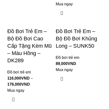
Mua ngay
Đồ Bơi Trẻ Em –
Đồ Bơi Trẻ Em –
Bộ Đồ Bơi Cao
Bộ Đồ Bơi Khủng
Cấp Tặng Kèm Mũ
Long – SUNK50
– Màu Hồng –
Đồ bơi trẻ em
DK289
89,000
VND
Mua ngay
Đồ bơi trẻ em
116,000
VND
–
176,000
VND
Mua ngay