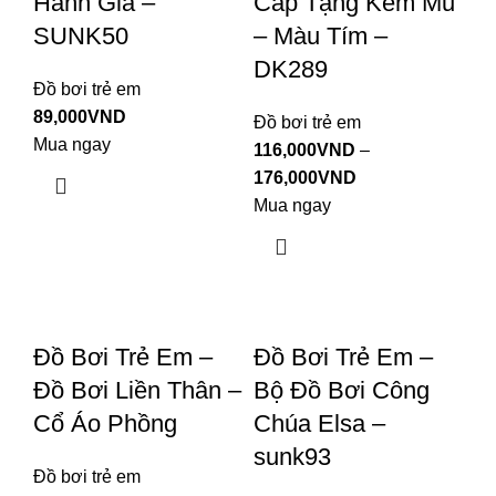
Hành Gia –
Cấp Tặng Kèm Mũ
SUNK50
– Màu Tím –
DK289
Đồ bơi trẻ em
89,000
VND
Đồ bơi trẻ em
Mua ngay
116,000
VND
–
176,000
VND
Mua ngay
Đồ Bơi Trẻ Em –
Đồ Bơi Trẻ Em –
Đồ Bơi Liền Thân –
Bộ Đồ Bơi Công
Cổ Áo Phồng
Chúa Elsa –
sunk93
Đồ bơi trẻ em