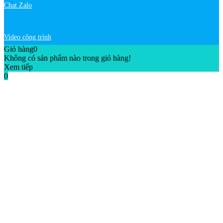
Chat Zalo
Video công trình
Giỏ hàng
0
Không có sản phẩm nào trong giỏ hàng!
Xem tiếp
0