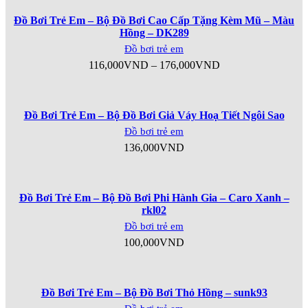
Đồ Bơi Trẻ Em – Bộ Đồ Bơi Cao Cấp Tặng Kèm Mũ – Màu
Hồng – DK289
Đồ bơi trẻ em
116,000
VND
–
176,000
VND
Đồ Bơi Trẻ Em – Bộ Đồ Bơi Giả Váy Hoạ Tiết Ngôi Sao
Đồ bơi trẻ em
136,000
VND
Đồ Bơi Trẻ Em – Bộ Đồ Bơi Phi Hành Gia – Caro Xanh –
rkl02
Đồ bơi trẻ em
100,000
VND
Đồ Bơi Trẻ Em – Bộ Đồ Bơi Thỏ Hồng – sunk93