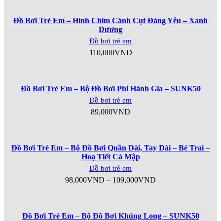
Đồ Bơi Trẻ Em – Hình Chim Cánh Cụt Đáng Yêu – Xanh
Dương
Đồ bơi trẻ em
110,000
VND
Đồ Bơi Trẻ Em – Bộ Đồ Bơi Phi Hành Gia – SUNK50
Đồ bơi trẻ em
89,000
VND
Đồ Bơi Trẻ Em – Bộ Đồ Bơi Quần Dài, Tay Dài – Bé Trai –
Hoạ Tiết Cá Mập
Đồ bơi trẻ em
98,000
VND
–
109,000
VND
Đồ Bơi Trẻ Em – Bộ Đồ Bơi Khủng Long – SUNK50