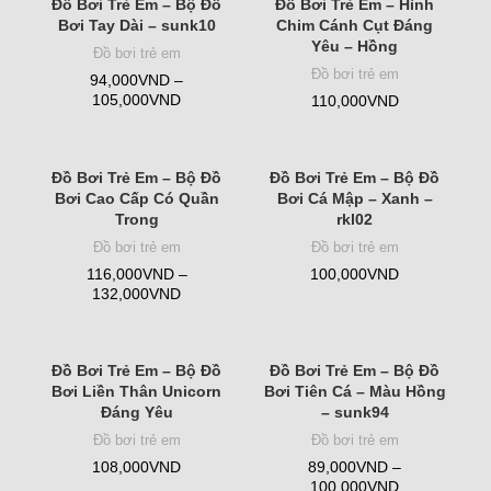
Đồ Bơi Trẻ Em – Bộ Đồ
Đồ Bơi Trẻ Em – Hình
Bơi Tay Dài – sunk10
Chim Cánh Cụt Đáng
Yêu – Hồng
Đồ bơi trẻ em
Đồ bơi trẻ em
94,000
VND
–
105,000
VND
110,000
VND
Đồ Bơi Trẻ Em – Bộ Đồ
Đồ Bơi Trẻ Em – Bộ Đồ
Bơi Cao Cấp Có Quần
Bơi Cá Mập – Xanh –
Trong
rkl02
Đồ bơi trẻ em
Đồ bơi trẻ em
116,000
VND
–
100,000
VND
132,000
VND
Đồ Bơi Trẻ Em – Bộ Đồ
Đồ Bơi Trẻ Em – Bộ Đồ
Bơi Liền Thân Unicorn
Bơi Tiên Cá – Màu Hồng
Đáng Yêu
– sunk94
Đồ bơi trẻ em
Đồ bơi trẻ em
108,000
VND
89,000
VND
–
100,000
VND