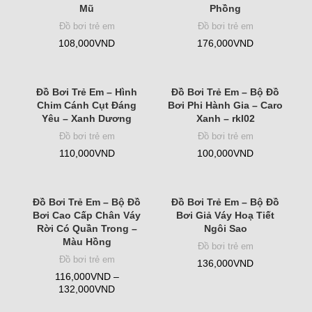
Mũ
Phồng
Đồ bơi trẻ em
Đồ bơi trẻ em
108,000
VND
176,000
VND
Đồ Bơi Trẻ Em – Hình
Đồ Bơi Trẻ Em – Bộ Đồ
Chim Cánh Cụt Đáng
Bơi Phi Hành Gia – Caro
Yêu – Xanh Dương
Xanh – rkl02
Đồ bơi trẻ em
Đồ bơi trẻ em
110,000
VND
100,000
VND
Đồ Bơi Trẻ Em – Bộ Đồ
Đồ Bơi Trẻ Em – Bộ Đồ
Bơi Cao Cấp Chân Váy
Bơi Giả Váy Hoạ Tiết
Rời Có Quần Trong –
Ngôi Sao
Màu Hồng
Đồ bơi trẻ em
Đồ bơi trẻ em
136,000
VND
116,000
VND
–
132,000
VND