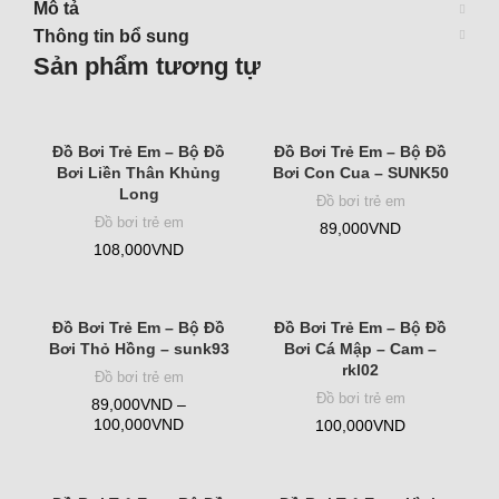
Mô tả
Thông tin bổ sung
Sản phẩm tương tự
Đồ Bơi Trẻ Em – Bộ Đồ
Đồ Bơi Trẻ Em – Bộ Đồ
Bơi Liền Thân Khủng
Bơi Con Cua – SUNK50
Long
Đồ bơi trẻ em
Đồ bơi trẻ em
89,000
VND
108,000
VND
Đồ Bơi Trẻ Em – Bộ Đồ
Đồ Bơi Trẻ Em – Bộ Đồ
Bơi Thỏ Hồng – sunk93
Bơi Cá Mập – Cam –
rkl02
Đồ bơi trẻ em
Đồ bơi trẻ em
89,000
VND
–
100,000
VND
100,000
VND