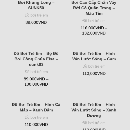
Bơi Khủng Long –
Bơi Cao Cấp Chân Váy
SUNK50
Rời Có Quần Trong –
Màu Tím
Đồ bơi trẻ em
Đồ bơi trẻ em
89,000
VND
116,000
VND
–
132,000
VND
Đồ Bơi Trẻ Em – Bộ Đồ
Đồ Bơi Trẻ Em – Hình
Bơi Công Chúa Elsa –
Ván Lướt Sóng – Cam
sunk93
Đồ bơi trẻ em
Đồ bơi trẻ em
110,000
VND
89,000
VND
–
100,000
VND
Đồ Bơi Trẻ Em – Hình Cá
Đồ Bơi Trẻ Em – Hình
Mập – Xanh Đậm
Ván Lướt Sóng – Xanh
Dương
Đồ bơi trẻ em
Đồ bơi trẻ em
110,000
VND
110,000
VND