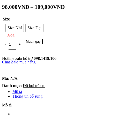
98,000
VND
–
109,000
VND
Size
Size Nhí
Size Đại
Xóa
Mua ngay
Hotline zalo hỗ trợ
098.1418.106
Chat Zalo mua hàng
Mã:
N/A
Danh mục:
Đồ bơi trẻ em
Mô tả
Thông tin bổ sung
Mô tả