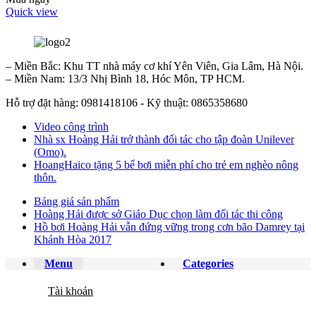
Quick view
– Miền Bắc: Khu TT nhà máy cơ khí Yên Viên, Gia Lâm, Hà Nội.
– Miền Nam: 13/3 Nhị Bình 18, Hóc Môn, TP HCM.
Hỗ trợ đặt hàng: 0981418106 - Kỹ thuật: 0865358680
Video công trình
Nhà sx Hoàng Hải trở thành đối tác cho tập đoàn Unilever
(Omo).
HoangHaico tặng 5 bể bơi miễn phí cho trẻ em nghèo nông
thôn.
Bảng giá sản phẩm
Hoàng Hải được sở Giáo Dục chọn làm đối tác thi công
Hồ bơi Hoàng Hải vẫn đứng vững trong cơn bão Damrey tại
Khánh Hòa 2017
Menu
Categories
Tài khoản