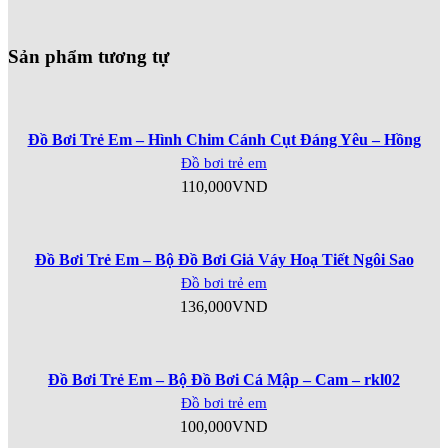
lượng
Sản phẩm tương tự
Đồ Bơi Trẻ Em – Hình Chim Cánh Cụt Đáng Yêu – Hồng
Đồ bơi trẻ em
110,000
VND
Đồ Bơi Trẻ Em – Bộ Đồ Bơi Giả Váy Hoạ Tiết Ngôi Sao
Đồ bơi trẻ em
136,000
VND
Đồ Bơi Trẻ Em – Bộ Đồ Bơi Cá Mập – Cam – rkl02
Đồ bơi trẻ em
100,000
VND