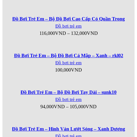
Đồ Bơi Trẻ Em – Bộ Đồ Bơi Cao Cấp Có Quần Trong
Đồ bơi trẻ em
116,000
VND
–
132,000
VND
Đồ Bơi Trẻ Em – Bộ Đồ Bơi Cá Mập – Xanh – rkl02
Đồ bơi trẻ em
100,000
VND
Đồ Bơi Trẻ Em – Bộ Đồ Bơi Tay Dài – sunk10
Đồ bơi trẻ em
94,000
VND
–
105,000
VND
Đồ Bơi Trẻ Em – Hình Ván Lướt Sóng – Xanh Dương
Đồ bơi trẻ em