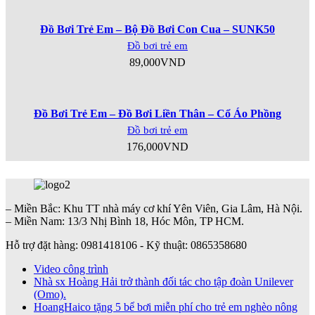
Đồ Bơi Trẻ Em – Bộ Đồ Bơi Con Cua – SUNK50
Đồ bơi trẻ em
89,000
VND
Đồ Bơi Trẻ Em – Đồ Bơi Liền Thân – Cổ Áo Phồng
Đồ bơi trẻ em
176,000
VND
– Miền Bắc: Khu TT nhà máy cơ khí Yên Viên, Gia Lâm, Hà Nội.
– Miền Nam: 13/3 Nhị Bình 18, Hóc Môn, TP HCM.
Hỗ trợ đặt hàng: 0981418106 - Kỹ thuật: 0865358680
Video công trình
Nhà sx Hoàng Hải trở thành đối tác cho tập đoàn Unilever
(Omo).
HoangHaico tặng 5 bể bơi miễn phí cho trẻ em nghèo nông