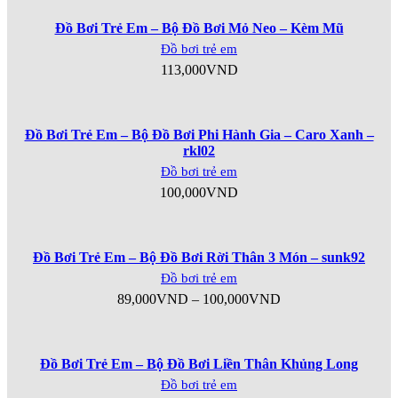
Đồ Bơi Trẻ Em – Bộ Đồ Bơi Mỏ Neo – Kèm Mũ
Đồ bơi trẻ em
113,000
VND
Đồ Bơi Trẻ Em – Bộ Đồ Bơi Phi Hành Gia – Caro Xanh –
rkl02
Đồ bơi trẻ em
100,000
VND
Đồ Bơi Trẻ Em – Bộ Đồ Bơi Rời Thân 3 Món – sunk92
Đồ bơi trẻ em
89,000
VND
–
100,000
VND
Đồ Bơi Trẻ Em – Bộ Đồ Bơi Liền Thân Khủng Long
Đồ bơi trẻ em