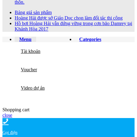
thôn.
Bảng giá sản phẩm
Hoàng Hải được sở Giáo Dục chọn làm đối tác thi công
Hồ bơi Hoàng Hải vẫn đứng vững trong cơn bão Damrey tại
Khánh Hòa 2017
Menu
Categories
Tài khoản
Voucher
Video dự án
Shopping cart
close
Gọi điện