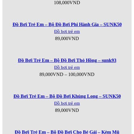
108,000
VND
Đồ Bơi Trẻ Em – Bộ Đồ Bơi Phi Hành Gia – SUNK50
Đồ bơi trẻ em
89,000
VND
Đồ Bơi Trẻ Em – Bộ Đồ Bơi Thỏ Hồng – sunk93
Đồ bơi trẻ em
89,000
VND
–
100,000
VND
Đồ Bơi Trẻ Em – Bộ Đồ Bơi Khủng Long – SUNK50
Đồ bơi trẻ em
89,000
VND
Đồ Bơi Trẻ Em – Bộ Đồ Bơi Cho Bé Gái – Kèm Mũ