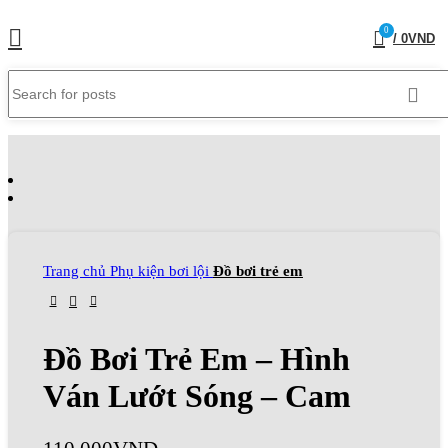
0
/
0
VND
Trang chủ
Phụ kiện bơi lội
Đồ bơi trẻ em
Đồ Bơi Trẻ Em – Hình
Ván Lướt Sóng – Cam