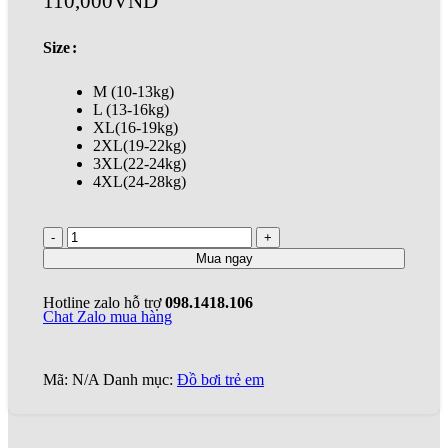
110,000
VND
Size
M (10-13kg)
L (13-16kg)
XL(16-19kg)
2XL(19-22kg)
3XL(22-24kg)
4XL(24-28kg)
Đồ
Bơi
Mua ngay
Trẻ
Em
Hotline zalo hỗ trợ
098.1418.106
-
Chat Zalo mua hàng
Hình
Ván
Lướt
Sóng
Mã:
N/A
Danh mục:
Đồ bơi trẻ em
-
Cam
số